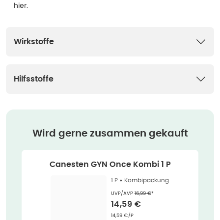
hier.
Wirkstoffe
Hilfsstoffe
Wird gerne zusammen gekauft
Canesten GYN Once Kombi 1 P
1 P •
Kombipackung
Ehemaliger Preis (U V P)
:
UVP/AVP
16,99 €
*
Verkaufspreis
:
14,59 €
Grundpreis
:
14,59 €/P