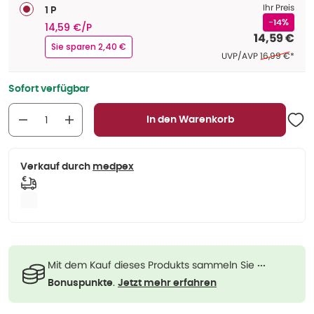
Ihr Preis
1 P
-14%
14,59 €/P
14,59 €
Sie sparen 2,40 €
Ehemaliger Pr
UVP/AVP
16,99 €
*
Sofort verfügbar
In den Warenkorb
Verkauf durch
medpex
Mit dem Kauf dieses Produkts sammeln Sie
···
.
Bonuspunkte
Jetzt mehr erfahren