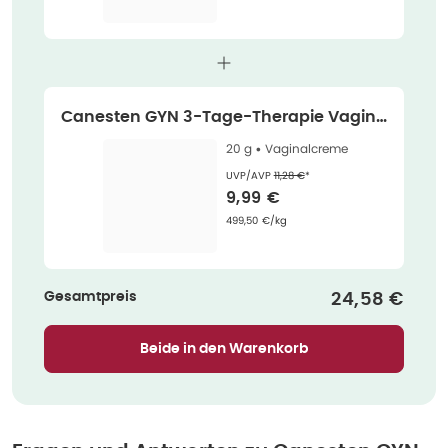
Canesten GYN 3-Tage-Therapie Vagina
lcreme 20 g
20 g •
Vaginalcreme
Ehemaliger Preis (U V P)
:
UVP/AVP
11,28 €
*
Verkaufspreis
:
9,99 €
Grundpreis
:
499,50 €/kg
Gesamtpreis
Verkaufspre
24,58 €
Beide in den Warenkorb