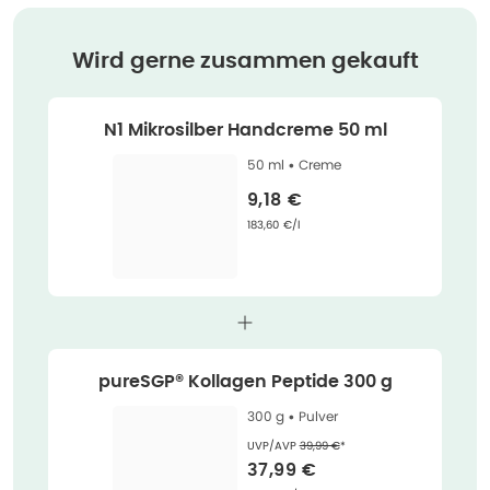
Wird gerne zusammen gekauft
N1 Mikrosilber Handcreme 50 ml
50 ml •
Creme
Verkaufspreis
:
9,18 €
Grundpreis
:
183,60 €/l
pureSGP® Kollagen Peptide 300 g
300 g •
Pulver
Ehemaliger Preis (U V P)
:
UVP/AVP
39,99 €
*
Verkaufspreis
:
37,99 €