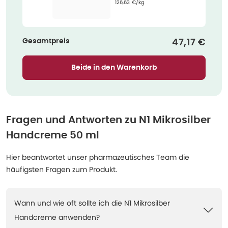
Grundpreis
:
126,63 €/kg
Gesamtpreis
Verkaufspr
47,17 €
Beide in den Warenkorb
Fragen und Antworten zu
N1 Mikrosilber
Handcreme 50 ml
Hier beantwortet unser pharmazeutisches Team die
häufigsten Fragen zum Produkt.
Wann und wie oft sollte ich die N1 Mikrosilber
Handcreme anwenden?