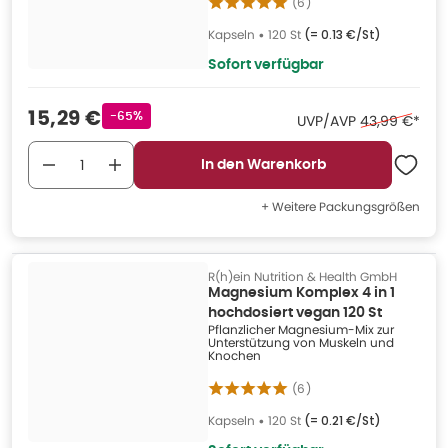
(
6
)
Kapseln
•
120 St
(=
0.13 €/St
)
Sofort verfügbar
Verkaufspreis
:
15,29 €
Rabattstempel
-65%
Ehemaliger Pr
UVP/AVP
43,99 €
*
In den Warenkorb
+ Weitere Packungsgrößen
R(h)ein Nutrition & Health GmbH
Magnesium Komplex 4 in 1
hochdosiert vegan 120 St
Pflanzlicher Magnesium-Mix zur
Unterstützung von Muskeln und
Knochen
(
6
)
Kapseln
•
120 St
(=
0.21 €/St
)