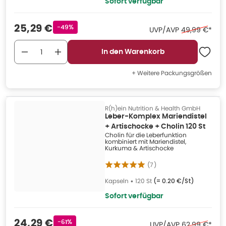
Sofort verfügbar
Verkaufspreis
:
25,29 €
Rabattstempel
-49%
Ehemaliger Pr
UVP/AVP
49,99 €
*
In den Warenkorb
+ Weitere Packungsgrößen
R(h)ein Nutrition & Health GmbH
Leber-Komplex Mariendistel
+ Artischocke + Cholin 120 St
Cholin für die Leberfunktion
kombiniert mit Mariendistel,
Kurkuma & Artischocke
(
7
)
Kapseln
•
120 St
(=
0.20 €/St
)
Sofort verfügbar
Verkaufspreis
:
24,29 €
Rabattstempel
-61%
Ehemaliger Pr
UVP/AVP
62,99 €
*