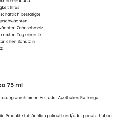
ahnschmelzabbau
keit Ihres
schaftlich bestätigte
e geschwächten
hwächten Zahnschmelz
m ersten Tag einen 2x
ürlichen Schutz in
z.
pa 75 ml
eratung durch einen Arzt oder Apotheker. Bei länger
ie Produkte tatsächlich gekauft und/oder genutzt haben.