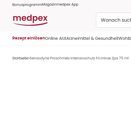
Magazin
medpex App
Bonusprogramm
Suchen
Online Arzt
Arzneimittel & Gesundheit
Wohlb
Rezept einlösen
Startseite
Sensodyne Proschmelz Intensivschutz Fri.minze Zpa 75 ml