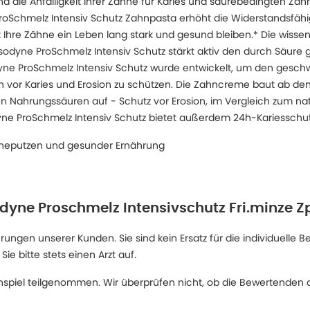
 die Anfälligkeit Ihrer Zähne für Karies und säurebedingten Z
roSchmelz Intensiv Schutz Zahnpasta erhöht die Widerstandsfähig
Ihre Zähne ein Leben lang stark und gesund bleiben.* Die wissen
sodyne ProSchmelz Intensiv Schutz stärkt aktiv den durch Säur
ne ProSchmelz Intensiv Schutz wurde entwickelt, um den gesc
n vor Karies und Erosion zu schützen. Die Zahncreme baut ab de
n Nahrungssäuren auf - Schutz vor Erosion, im Vergleich zum nat
ne ProSchmelz Intensiv Schutz bietet außerdem 24h-Kariesschut
hneputzen und gesunder Ernährung
dyne Proschmelz Intensivschutz Fri.minze Z
ngen unserer Kunden. Sie sind kein Ersatz für die individuelle B
 bitte stets einen Arzt auf.
spiel teilgenommen. Wir überprüfen nicht, ob die Bewertenden d