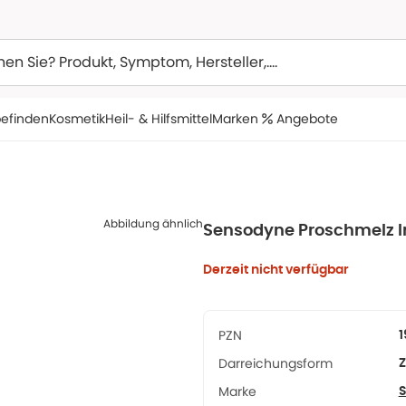
efinden
Kosmetik
Heil- & Hilfsmittel
Marken
Angebote
Abbildung ähnlich
Sensodyne Proschmelz In
Derzeit nicht verfügbar
PZN
1
Darreichungsform
Z
Marke