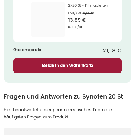
2X20 St •
Filmtabletten
Ehemaliger Preis (U V P)
:
UVP/AVP
21,96 €
*
Verkaufspreis
:
13,89 €
Grundpreis
:
0,35 €/St
Gesamtpreis
Verkaufspr
21,18 €
Beide in den Warenkorb
Fragen und Antworten zu
Synofen 20 St
Hier beantwortet unser pharmazeutisches Team die
häufigsten Fragen zum Produkt.