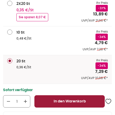
Ihr Preis
2X20 St
-37%
0,35 €/St
13,89 €
Sie sparen 8,07 €
Ehemaliger Pr
UVP/AVP
21,96 €
*
Ihr Preis
10 St
-34%
0,48 €/St
4,79 €
Ehemaliger P
UVP/AVP
7,28 €
*
Ihr Preis
20 St
-34%
0,36 €/St
7,29 €
Ehemaliger Pr
UVP/AVP
10,98 €
*
Sofort verfügbar
In den Warenkorb