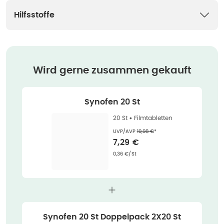
Hilfsstoffe
Wird gerne zusammen gekauft
Synofen 20 St
20 St •
Filmtabletten
Ehemaliger Preis (U V P)
:
UVP/AVP
10,98 €
*
Verkaufspreis
:
7,29 €
Grundpreis
:
0,36 €/St
Synofen 20 St Doppelpack 2X20 St