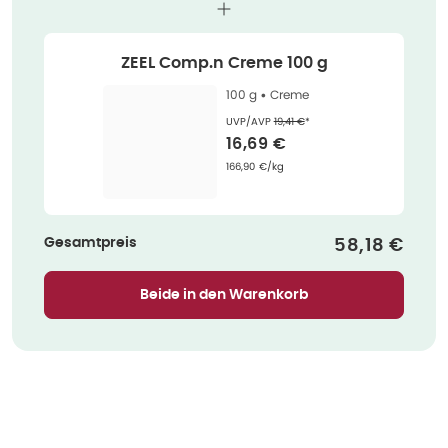
ZEEL Comp.n Creme 100 g
100 g •
Creme
Ehemaliger Preis (U V P)
:
UVP/AVP
19,41 €
*
Verkaufspreis
:
16,69 €
Grundpreis
:
166,90 €/kg
Gesamtpreis
Verkaufspre
58,18 €
Beide in den Warenkorb