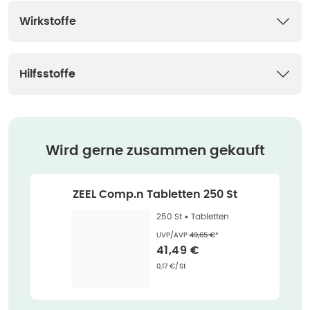
Wirkstoffe
Hilfsstoffe
Wird gerne zusammen gekauft
ZEEL Comp.n Tabletten 250 St
250 St •
Tabletten
Ehemaliger Preis (U V P)
:
UVP/AVP
49,65 €
*
Verkaufspreis
:
41,49 €
Grundpreis
:
0,17 €/St