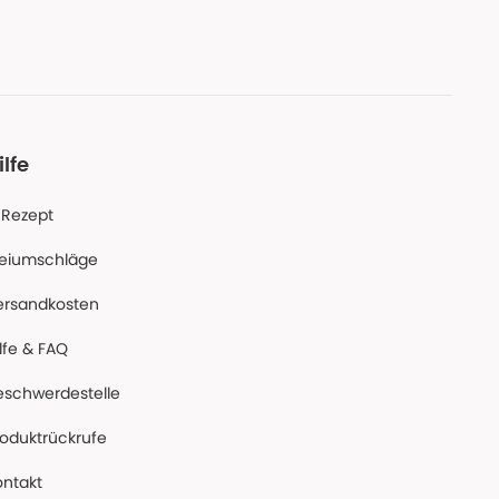
ilfe
-Rezept
reiumschläge
ersandkosten
lfe & FAQ
eschwerdestelle
roduktrückrufe
ontakt