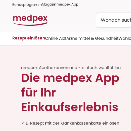
Magazin
medpex App
Bonusprogramm
Suchen
Online Arzt
Arzneimittel & Gesundheit
Wohlb
Rezept einlösen
medpex Apothekenversand - einfach wohlfühlen
Die medpex App
für Ihr
Einkaufserlebnis
✓ E-Rezept mit der Krankenkassenkarte einlösen