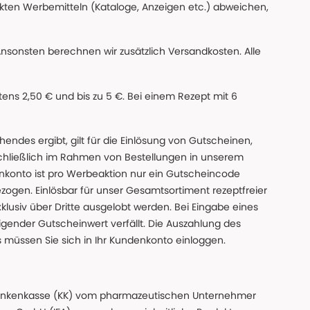
ckten Werbemitteln (Kataloge, Anzeigen etc.) abweichen,
Ansonsten berechnen wir zusätzlich Versandkosten. Alle
ns 2,50 € und bis zu 5 €. Bei einem Rezept mit 6
des ergibt, gilt für die Einlösung von Gutscheinen,
chließlich im Rahmen von Bestellungen in unserem
nkonto ist pro Werbeaktion nur ein Gutscheincode
gen. Einlösbar für unser Gesamtsortiment rezeptfreier
xklusiv über Dritte ausgelobt werden. Bei Eingabe eines
gender Gutscheinwert verfällt. Die Auszahlung des
s müssen Sie sich in Ihr Kundenkonto einloggen.
n Krankenkasse (KK) vom pharmazeutischen Unternehmer