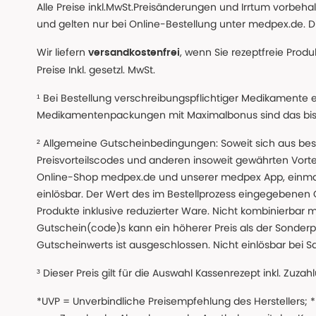
Alle Preise inkl.MwSt.Preisänderungen und Irrtum vorbeh
und gelten nur bei Online-Bestellung unter medpex.de. Di
Wir liefern
, wenn Sie rezeptfreie Prod
versandkostenfrei
Preise Inkl. gesetzl. MwSt.
¹ Bei Bestellung verschreibungspflichtiger Medikamente 
Medikamentenpackungen mit Maximalbonus sind das bis z
² Allgemeine Gutscheinbedingungen: Soweit sich aus beso
Preisvorteilscodes und anderen insoweit gewährten Vor
Online-Shop medpex.de und unserer medpex App, einmali
einlösbar. Der Wert des im Bestellprozess eingegebenen
Produkte inklusive reduzierter Ware. Nicht kombinierbar mi
Gutschein(code)s kann ein höherer Preis als der Sonderp
Gutscheinwerts ist ausgeschlossen. Nicht einlösbar bei S
³ Dieser Preis gilt für die Auswahl Kassenrezept inkl. Zuzah
*UVP = Unverbindliche Preisempfehlung des Herstellers;