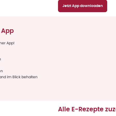
Jetzt App downloaden
r App
iner App!
n
en
and im Blick behalten
Alle E-Rezepte zu