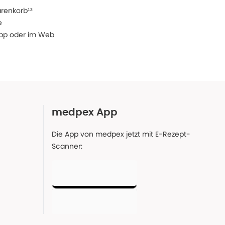
arenkorb¹³
e
 App oder im Web
medpex App
Die App von medpex jetzt mit E-Rezept-
Scanner: