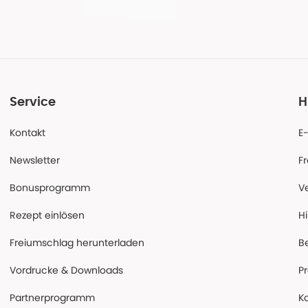
Service
H
Kontakt
E
Newsletter
F
Bonusprogramm
V
Rezept einlösen
Hi
Freiumschlag herunterladen
B
Vordrucke & Downloads
P
Partnerprogramm
K