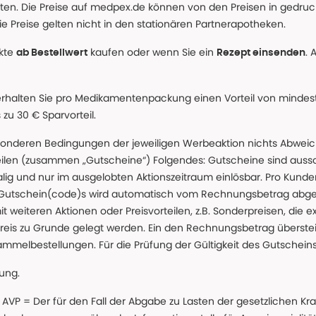
alten. Die Preise auf medpex.de können von den Preisen in gedru
e Preise gelten nicht in den stationären Partnerapotheken.
ukte
kaufen oder wenn Sie ein
. 
ab Bestellwert
Rezept einsenden
erhalten Sie pro Medikamentenpackung einen Vorteil von mindeste
u 30 € Sparvorteil.
nderen Bedingungen der jeweiligen Werbeaktion nichts Abweichen
teilen (zusammen „Gutscheine“) Folgendes: Gutscheine sind auss
g und nur im ausgelobten Aktionszeitraum einlösbar. Pro Kunde
 Gutschein(code)s wird automatisch vom Rechnungsbetrag abgezo
t weiteren Aktionen oder Preisvorteilen, z.B. Sonderpreisen, die e
reis zu Grunde gelegt werden. Ein den Rechnungsbetrag überstei
ammelbestellungen. Für die Prüfung der Gültigkeit des Gutschein
lung.
 * AVP = Der für den Fall der Abgabe zu Lasten der gesetzliche