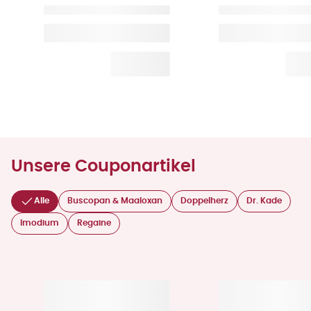
Unsere Couponartikel
Alle
Buscopan & Maaloxan
Doppelherz
Dr. Kade
Imodium
Regaine