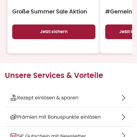
Große Summer Sale Aktion
#Gemeinsa
Jetzt sichern
Jetzt k
Unsere Services & Vorteile
Rezept einlösen & sparen
Prämien mit Bonuspunkte einlösen
5€ Gutschein mit Newsletter