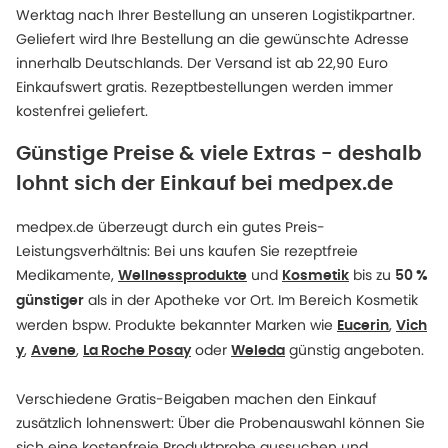
Werktag nach Ihrer Bestellung an unseren Logistikpartner.
Geliefert wird Ihre Bestellung an die gewünschte Adresse
innerhalb Deutschlands. Der Versand ist ab 22,90 Euro
Einkaufswert gratis. Rezeptbestellungen werden immer
kostenfrei geliefert.
Günstige Preise & viele Extras - deshalb
lohnt sich der Einkauf bei medpex.de
medpex.de überzeugt durch ein gutes Preis-
Leistungsverhältnis: Bei uns kaufen Sie rezeptfreie
Medikamente,
und
bis zu
Wellnessprodukte
Kosmetik
50 %
als in der Apotheke vor Ort. Im Bereich Kosmetik
günstiger
werden bspw. Produkte bekannter Marken wie
,
Eucerin
Vich
,
,
oder
günstig angeboten.
y
Avene
La Roche Posay
Weleda
Verschiedene Gratis-Beigaben machen den Einkauf
zusätzlich lohnenswert: Über die Probenauswahl können Sie
sich eine kostenfreie Produktprobe aussuchen und