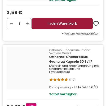
Sofort verfügbar
Verkaufspreis
:
3,59 €
In den Warenkorb
+ Weitere Packungsgrößen
Orthomol - pharmazeutische
Vertriebs GmbH
Orthomol Chondroplus
Granulat/Kapseln 30 St 1 P
Knorpel- und Knochennahrung mit
Chondroitinsulfat und
Hyaluronsäure
(
110
)
Kombipackung
•
1 P
(=
54.99 €/P
)
Sofort verfügbar