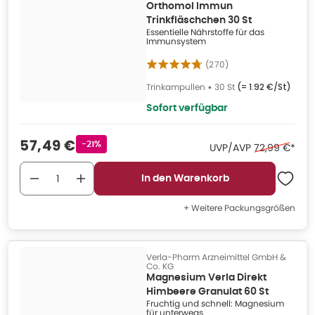
Orthomol Immun
Trinkfläschchen 30 St
Essentielle Nährstoffe für das
Immunsystem
(
270
)
Trinkampullen
•
30 St
(=
1.92 €/St
)
Sofort verfügbar
Verkaufspreis
:
57,49 €
Rabattstempel
-21%
Ehemaliger P
UVP/AVP
72,99 €
*
In den Warenkorb
+ Weitere Packungsgrößen
Verla-Pharm Arzneimittel GmbH &
Co. KG
Magnesium Verla Direkt
Himbeere Granulat 60 St
Fruchtig und schnell: Magnesium
für unterwegs