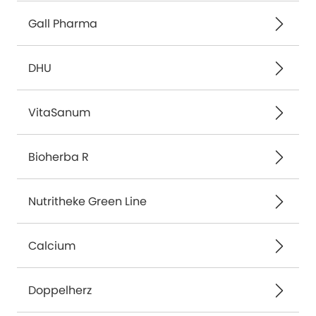
Gall Pharma
DHU
VitaSanum
Bioherba R
Nutritheke Green Line
Calcium
Doppelherz