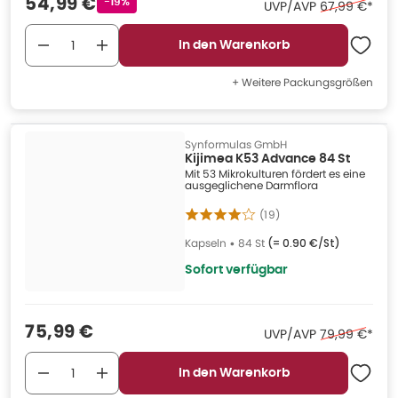
Verkaufspreis
:
54,99 €
Rabattstempel
-19%
Ehemaliger Pr
UVP/AVP
67,99 €
*
In den Warenkorb
+ Weitere Packungsgrößen
Synformulas GmbH
Kijimea K53 Advance 84 St
Mit 53 Mikrokulturen fördert es eine
ausgeglichene Darmflora
(
19
)
Kapseln
•
84 St
(=
0.90 €/St
)
Sofort verfügbar
Verkaufspreis
:
75,99 €
Ehemaliger Pr
UVP/AVP
79,99 €
*
In den Warenkorb