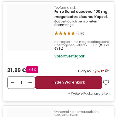
Teofarma s.r.l.
Ferro Sanol duodenal 100 mg
magensaftresistente Kapseln
Gut verträglich bei isoliertem
100 St
Eisenmangel
(
319
)
Hartkapseln mit magensaftresistent
überzogenen Pellets
•
100 St
(=
0.22
€/St
)
Sofort verfügbar
Verkaufspreis
:
21,99 €
Rabattstempel
-16%
Ehemaliger P
UVP/AVP
26,32 €
*
In den Warenkorb
+ Weitere Packungsgrößen
Orthomol - pharmazeutische
Vertriebs GmbH