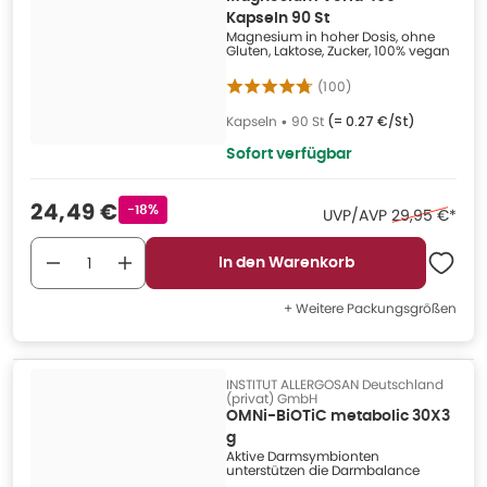
Kapseln 90 St
Magnesium in hoher Dosis, ohne
Gluten, Laktose, Zucker, 100% vegan
(
100
)
Kapseln
•
90 St
(=
0.27 €/St
)
Sofort verfügbar
Verkaufspreis
:
24,49 €
Rabattstempel
-18%
Ehemaliger Pr
UVP/AVP
29,95 €
*
In den Warenkorb
+ Weitere Packungsgrößen
INSTITUT ALLERGOSAN Deutschland
(privat) GmbH
OMNi-BiOTiC metabolic 30X3
g
Aktive Darmsymbionten
unterstützen die Darmbalance