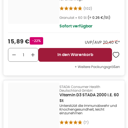
(
102
)
Granulat
•
60 St
(=
0.26 €/St
)
Sofort verfügbar
Verkaufspreis
:
15,89 €
Rabattstempel
-22%
Ehemaliger Pr
UVP/AVP
20,40 €
*
In den Warenkorb
+ Weitere Packungsgrößen
STADA Consumer Health
Deutschland GmbH
Vitamin D3 STADA 2000 I.E. 60
St
Unterstützt die Immunabwehr und
Knochengesundheit, leicht
einzunehmen
(
7
)