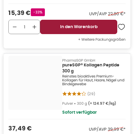
Verkaufspreis
:
15,39 €
Rabattstempel
-33%
Ehemaliger P
UVP/AVP
22,80 €
*
In den Warenkorb
+ Weitere Packungsgrößen
PharmaSGP GmbH
pureSGP® Kollagen Peptide
300 g
Reinstes bioaktives Premium-
Kollagen für Haut, Haare, Nägel und
Bindegewebe
(
29
)
Pulver
•
300 g
(=
124.97 €/kg
)
Sofort verfügbar
Verkaufspreis
:
37,49 €
Ehemaliger Pr
UVP/AVP
39,99 €
*