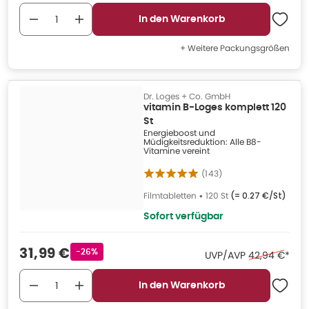
In den Warenkorb
+ Weitere Packungsgrößen
Dr. Loges + Co. GmbH
vitamin B-Loges komplett 120
St
Energieboost und
Müdigkeitsreduktion: Alle B8-
Vitamine vereint
(
143
)
Filmtabletten
•
120 St
(=
0.27 €/St
)
Sofort verfügbar
Verkaufspreis
:
31,99 €
Rabattstempel
-26%
Ehemaliger Pr
UVP/AVP
42,94 €
*
In den Warenkorb