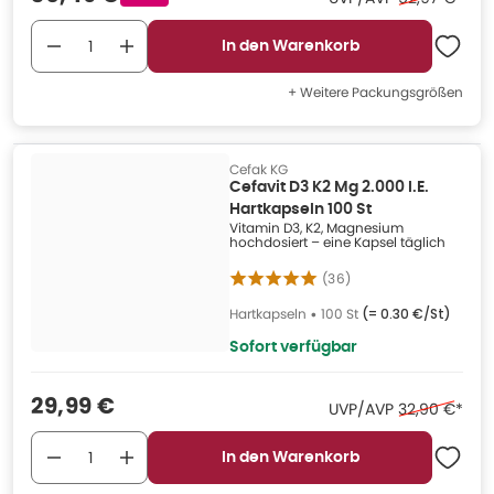
In den Warenkorb
+ Weitere Packungsgrößen
Cefak KG
Cefavit D3 K2 Mg 2.000 I.E.
Hartkapseln 100 St
Vitamin D3, K2, Magnesium
hochdosiert – eine Kapsel täglich
(
36
)
Hartkapseln
•
100 St
(=
0.30 €/St
)
Sofort verfügbar
Verkaufspreis
:
29,99 €
Ehemaliger P
UVP/AVP
32,90 €
*
In den Warenkorb