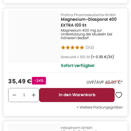
Protina Pharmazeutische GmbH
Magnesium-Diasporal 400
EXTRA 100 St
Magnesium 400 mg zur
Unterstützung der Muskeln bei
höherem Bedarf
(
313
)
Granulat
•
100 St
(=
0.35 €/St
)
Sofort verfügbar
Verkaufspreis
:
35,49 €
Rabattstempel
-24%
Ehemaliger Pr
UVP/AVP
46,80 €
*
In den Warenkorb
+ Weitere Packungsgrößen
ratiopharm GmbH