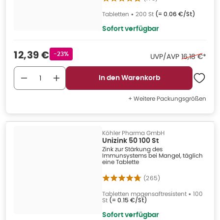
Tabletten
•
200 St
(=
0.06 €/St
)
Sofort verfügbar
Verkaufspreis
:
12,39 €
Rabattstempel
-23%
Ehemaliger 
UVP/AVP
16,18 €
*
In den Warenkorb
+ Weitere Packungsgrößen
Köhler Pharma GmbH
Unizink 50 100 St
Zink zur Stärkung des
Immunsystems bei Mangel, täglich
eine Tablette
(
265
)
Tabletten magensaftresistent
•
100
St
(=
0.15 €/St
)
Sofort verfügbar