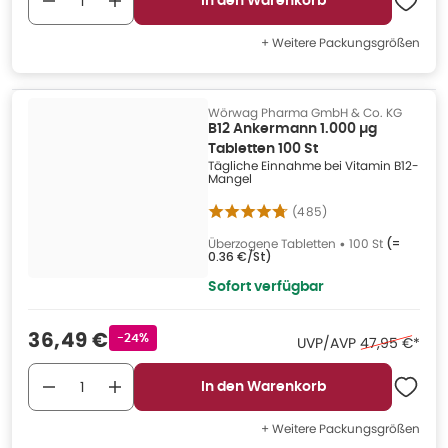
In den Warenkorb
Wichtiger Hinweis:
Nahrungsergänzungsmittel ersetzen keine ausgewogene Ernährung
+ Weitere Packungsgrößen
und gesunde Lebensweise. Die empfohlene Tagesdosis nicht
überschreiten. Bei Unsicherheiten oder Vorerkrankungen holen Sie bitte
ärztlichen Rat ein, bevor Sie Produkte anwenden.
Wörwag Pharma GmbH & Co. KG
B12 Ankermann 1.000 µg
Tabletten 100 St
Tägliche Einnahme bei Vitamin B12-
Mangel
(
485
)
Überzogene Tabletten
•
100 St
(=
0.36 €/St
)
Sofort verfügbar
Verkaufspreis
:
36,49 €
Rabattstempel
-24%
Ehemaliger Pr
UVP/AVP
47,95 €
*
In den Warenkorb
+ Weitere Packungsgrößen