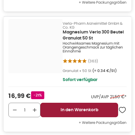
+ Weitere Packungsgrößen
Verla-Pharm Arzneimittel GmbH &
Co. KG
Magnesium Verla 300 Beutel
Granulat 50 St
Hochwirksames Magnesium mit
Orangengeschmack zur täglichen
Einnahme
(
363
)
Granulat
•
50 St
(=
0.34 €/St
)
Sofort verfügbar
Verkaufspreis
:
16,99 €
Rabattstempel
-21%
Ehemaliger P
UVP/AVP
21,50 €
*
In den Warenkorb
+ Weitere Packungsgrößen