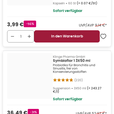
Kapseln
•
60 St
(=
0.07 €/St
)
Sofort verfügbar
Verkaufspreis
:
3,99 €
Rabattstempel
-56%
Ehemaliger 
UVP/AVP
9,14 €
*
In den Warenkorb
Klinge Pharma GmbH
Symbioflor 1 3X50 ml
Probiotika für Bronchitis und
Sinusitis, frei von
Konservierungsstoffen
(
220
)
Suspension
•
3X50 ml
(=
243.27
€/l
)
Sofort verfügbar
Verkaufspreis
:
36,49 €
Rabattstempel
-31%
Ehemaliger P
UVP/AVP
52,97 €
*