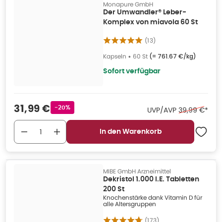
Monapure GmbH
Der Umwandler® Leber-
Komplex von miavola 60 St
(
13
)
Kapseln
•
60 St
(=
761.67 €/kg
)
Sofort verfügbar
Verkaufspreis
:
31,99 €
Rabattstempel
-20%
Ehemaliger Pr
UVP/AVP
39,99 €
*
In den Warenkorb
MIBE GmbH Arzneimittel
Dekristol 1.000 I.E. Tabletten
200 St
Knochenstärke dank Vitamin D für
alle Altersgruppen
(
173
)