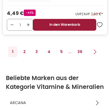
Verkaufspreis
:
4,49 €
Rabattstempel
-43%
Ehemaliger 
UVP/AVP
7,83 €
*
In den Warenkorb
....
1
2
3
4
5
36
Beliebte Marken aus der
Kategorie Vitamine & Mineralien
ARCANA