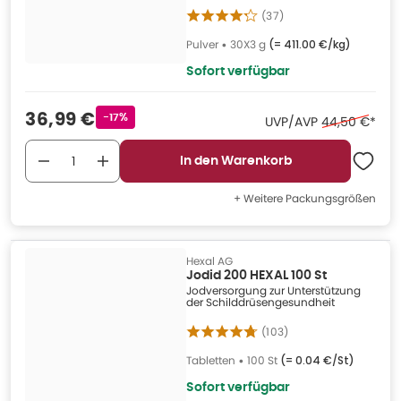
(
37
)
Pulver
•
30X3 g
(=
411.00 €/kg
)
Sofort verfügbar
Verkaufspreis
:
36,99 €
Rabattstempel
-17%
Ehemaliger Pr
UVP/AVP
44,50 €
*
In den Warenkorb
+ Weitere Packungsgrößen
Hexal AG
Jodid 200 HEXAL 100 St
Jodversorgung zur Unterstützung
der Schilddrüsengesundheit
(
103
)
Tabletten
•
100 St
(=
0.04 €/St
)
Sofort verfügbar