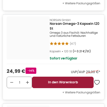
+ Weitere Packungsgrößen
NORSAN GmbH
Norsan Omega-3 Kapseln 120
St
Omega 3 aus Fischöl: Nachhaltige
und natürliche Fettsäuren
(
47
)
Kapseln
•
120 St
(=
0.21 €/St
)
Sofort verfügbar
Verkaufspreis
:
24,99 €
Rabattstempel
-14%
Ehemaliger Pr
UVP/AVP
29,00 €
*
In den Warenkorb
+ Weitere Packungsgrößen