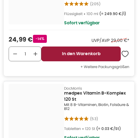
(
205
)
Flüssigkeit
•
100 ml
(=
249.90 €/l
)
Sofort verfügbar
Verkaufspreis
:
24,99 €
Rabattstempel
-14%
Ehemaliger Pr
UVP/AVP
29,00 €
*
In den Warenkorb
+ Weitere Packungsgrößen
DocMorris
medpex Vitamin B-Komplex
120 St
Mit 8 B-Vitaminen, Biotin, Folsäure &
B12
(
53
)
Tabletten
•
120 St
(=
0.03 €/St
)