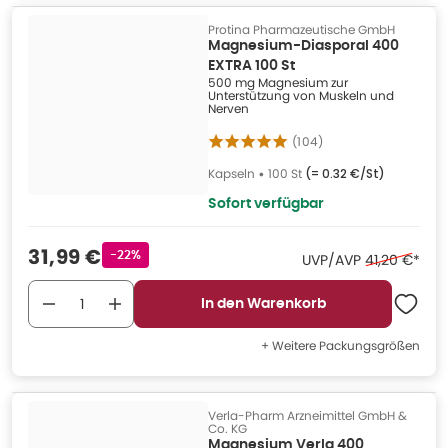
Protina Pharmazeutische GmbH
Magnesium-Diasporal 400
EXTRA 100 St
500 mg Magnesium zur
Unterstützung von Muskeln und
Nerven
(
104
)
Kapseln
•
100 St
(=
0.32 €/St
)
Sofort verfügbar
Verkaufspreis
:
31,99 €
Rabattstempel
-22%
Ehemaliger P
UVP/AVP
41,20 €
*
In den Warenkorb
+ Weitere Packungsgrößen
Verla-Pharm Arzneimittel GmbH &
Co. KG
Magnesium Verla 400