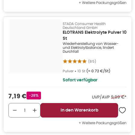
+ Weitere Packungsgrößen
STADA Consumer Health
Deutschland GmbH
ELOTRANS Elektrolyte Pulver 10
St
Wiederherstellung von Wasser-
und Elektrolytbalance, lindert
Durchfall
(
85
)
Pulver
•
10 St
(=
0.72 €/St
)
Sofort verfügbar
Verkaufspreis
:
7,19 €
Rabattstempel
-28%
Ehemaliger 
UVP/AVP
9,99 €
*
In den Warenkorb
+ Weitere Packungsgrößen