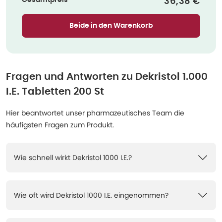
Gesamtpreis
Verkaufspre
36,38 €
Beide in den Warenkorb
Fragen und Antworten zu
Dekristol 1.000
I.E. Tabletten 200 St
Hier beantwortet unser pharmazeutisches Team die
häufigsten Fragen zum Produkt.
Wie schnell wirkt Dekristol 1000 I.E.?
Wie oft wird Dekristol 1000 I.E. eingenommen?