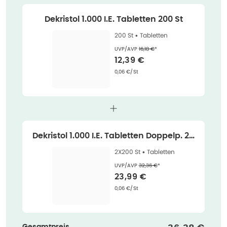
Dekristol 1.000 I.E. Tabletten 200 St
200 St •
Tabletten
Ehemaliger Preis (U V P)
:
UVP/AVP
16,18 €
*
Verkaufspreis
:
12,39 €
Grundpreis
:
0,06 €/St
Dekristol 1.000 I.E. Tabletten Doppelp. 2X
200 St
2X200 St •
Tabletten
Ehemaliger Preis (U V P)
:
UVP/AVP
32,36 €
*
Verkaufspreis
:
23,99 €
Grundpreis
:
0,06 €/St