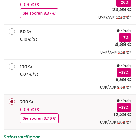
-26%
0,06 €/St
23,99 €
Sie sparen 8,37 €
Ehemaliger Pr
UVP/AVP
32,36 €
*
Ihr Preis
50 St
-7%
0,10 €/St
4,89 €
Ehemaliger P
UVP/AVP
5,28 €
*
Ihr Preis
100 St
-23%
0,07 €/St
6,69 €
Ehemaliger P
UVP/AVP
8,69 €
*
Ihr Preis
200 St
-23%
0,06 €/St
12,39 €
Sie sparen 3,79 €
Ehemaliger P
UVP/AVP
16,18 €
*
Sofort verfügbar