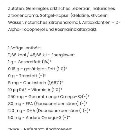
Zutaten: Gereinigtes arktisches Lebertran, natürliches
Zitronenaroma, Softgel-Kapsel (Gelatine, Glycerin,
Wasser, natürliches Zitronenaroma), Antioxidantien – D-
Alpha-Tocopherol und Rosmarinblattextrakt.
1 Softgel enthält:
11,66 kcal / 48,66 kJ - Energiewert
1 g - Gesamtfett (1%)*
0,16 g – gesättigtes Fett (1 %)*
0 g - Transfett (-)*
5 mg - Cholesterin (1,66%)*
10 µg RAE – Vitamin A (1 %)*
250 mg – Gesamtmenge Omega-3◊(-)*
80 mg - EPA (Eicosapentaensäure) (-)*
120 mg - DHA (Docosahexaensäure) (-)*
50 mg - Andere Omega-3 (-)*
*RIV% - Referenzaufnahmewert