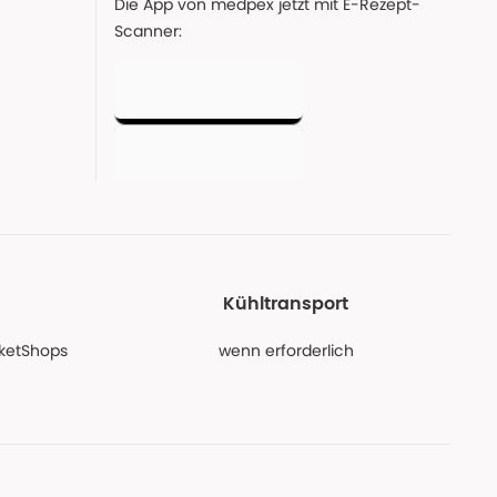
Die App von medpex jetzt mit E-Rezept-
Scanner:
Kühltransport
PaketShops
wenn erforderlich