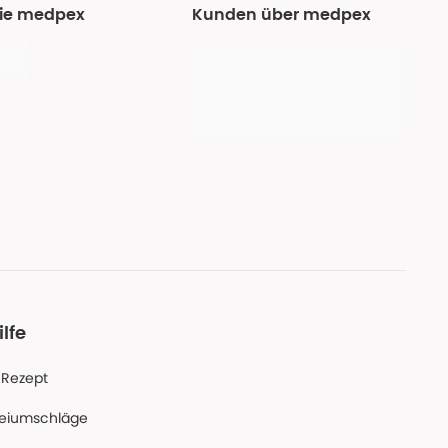
Sie medpex
Kunden über medpex
ilfe
-Rezept
reiumschläge