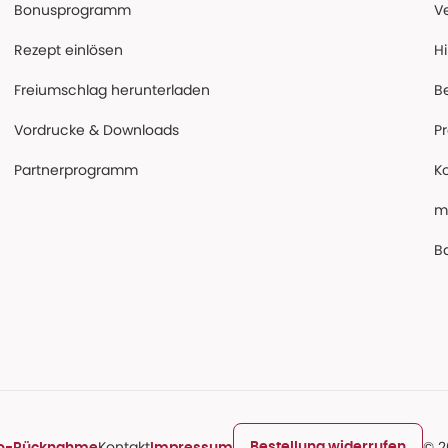
Bonusprogramm
V
Rezept einlösen
Hi
Freiumschlag herunterladen
B
Vordrucke & Downloads
P
Partnerprogramm
K
m
Ba
Kontakt
© 2
Bestellung widerrufen
ro-Rücknahme
Impressum