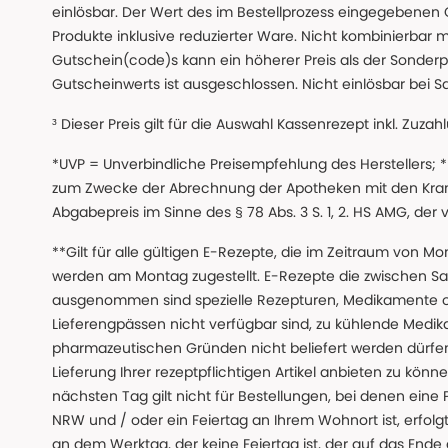
einlösbar. Der Wert des im Bestellprozess eingegebenen
Produkte inklusive reduzierter Ware. Nicht kombinierbar mi
Gutschein(code)s kann ein höherer Preis als der Sonderp
Gutscheinwerts ist ausgeschlossen. Nicht einlösbar bei S
³ Dieser Preis gilt für die Auswahl Kassenrezept inkl. Zuzah
*UVP = Unverbindliche Preisempfehlung des Herstellers;
zum Zwecke der Abrechnung der Apotheken mit den Kranke
Abgabepreis im Sinne des § 78 Abs. 3 S. 1, 2. HS AMG, der
**Gilt für alle gültigen E-Rezepte, die im Zeitraum von Mo
werden am Montag zugestellt. E-Rezepte die zwischen S
ausgenommen sind spezielle Rezepturen, Medikamente 
Lieferengpässen nicht verfügbar sind, zu kühlende Medik
pharmazeutischen Gründen nicht beliefert werden dürfen
Lieferung Ihrer rezeptpflichtigen Artikel anbieten zu k
nächsten Tag gilt nicht für Bestellungen, bei denen eine
NRW und / oder ein Feiertag an Ihrem Wohnort ist, erfolgt 
an dem Werktag, der keine Feiertag ist, der auf das Ende 