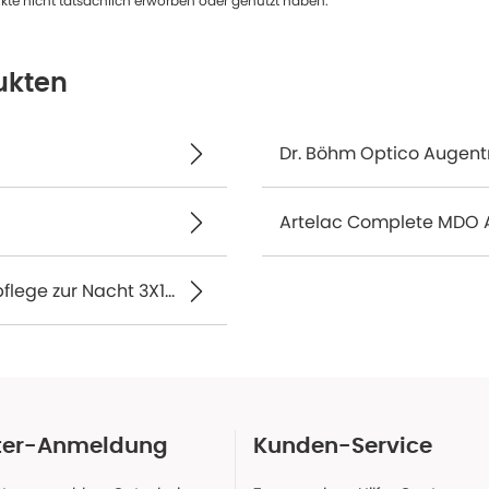
te nicht tatsächlich erworben oder genutzt haben.
ukten
Dr. Böhm Optico Augent
Artelac Complete MDO 
Artelac Nighttime Gel Augengel - Feuchtigkeitspflege zur Nacht 3X10 g
ter-Anmeldung
Kunden-Service