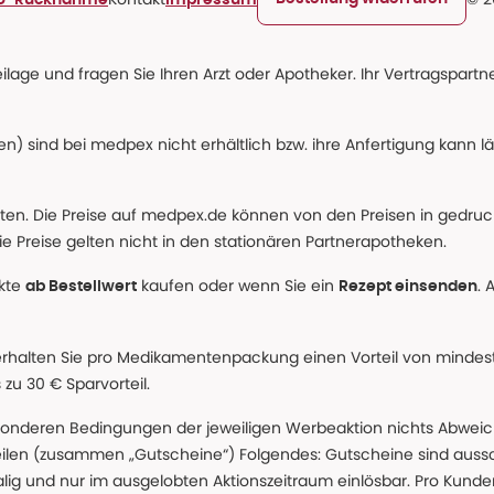
age und fragen Sie Ihren Arzt oder Apotheker. Ihr Vertragspartner
n) sind bei medpex nicht erhältlich bzw. ihre Anfertigung kann l
alten. Die Preise auf medpex.de können von den Preisen in gedru
e Preise gelten nicht in den stationären Partnerapotheken.
ukte
kaufen oder wenn Sie ein
. 
ab Bestellwert
Rezept einsenden
erhalten Sie pro Medikamentenpackung einen Vorteil von mindeste
u 30 € Sparvorteil.
nderen Bedingungen der jeweiligen Werbeaktion nichts Abweichen
teilen (zusammen „Gutscheine“) Folgendes: Gutscheine sind auss
g und nur im ausgelobten Aktionszeitraum einlösbar. Pro Kunde