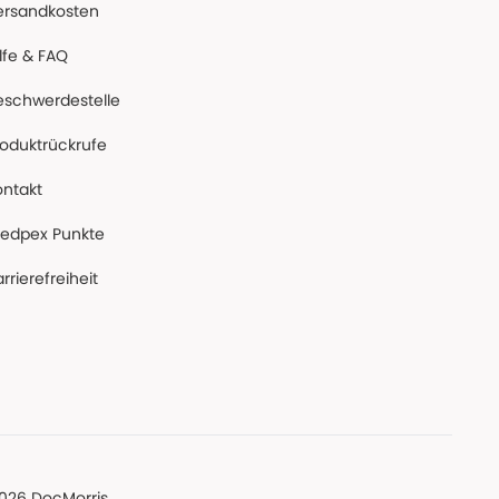
ersandkosten
lfe & FAQ
eschwerdestelle
roduktrückrufe
ontakt
edpex Punkte
rrierefreiheit
026 DocMorris