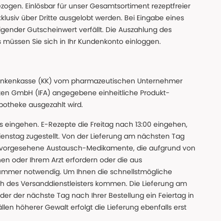
gen. Einlösbar für unser Gesamtsortiment rezeptfreier
xklusiv über Dritte ausgelobt werden. Bei Eingabe eines
gender Gutscheinwert verfällt. Die Auszahlung des
s müssen Sie sich in Ihr Kundenkonto einloggen.
n Krankenkasse (KK) vom pharmazeutischen Unternehmer
ten GmbH (IFA) angegebene einheitliche Produkt-
Apotheke ausgezahlt wird.
uns eingehen. E-Rezepte die Freitag nach 13:00 eingehen,
nstag zugestellt. Von der Lieferung am nächsten Tag
 vorgesehene Austausch-Medikamente, die aufgrund von
en oder Ihrem Arzt erfordern oder die aus
nummer notwendig. Um Ihnen die schnellstmögliche
sch des Versanddienstleisters kommen. Die Lieferung am
der der nächste Tag nach Ihrer Bestellung ein Feiertag in
llen höherer Gewalt erfolgt die Lieferung ebenfalls erst