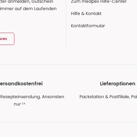
ter anmelden, Gutschein
Zum medpex Hilfe-Center
 immer auf dem Laufenden
Hilfe & Kontakt
Kontaktformular
hren
ersandkostenfrei
Lieferoptionen
 Rezepteinsendung. Ansonsten
Packstation & Postfiliale, 
nur ¹⁴