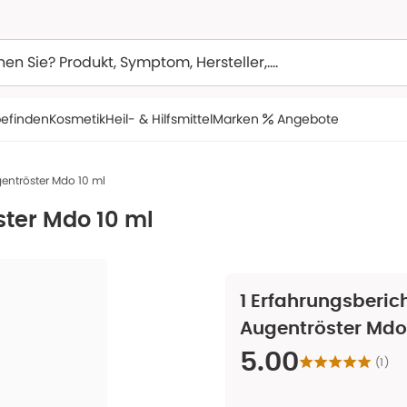
efinden
Kosmetik
Heil- & Hilfsmittel
Marken
Angebote
gentröster Mdo 10 ml
ster Mdo 10 ml
1
Erfahrungsberich
Augentröster Mdo
5.00
(
1
)