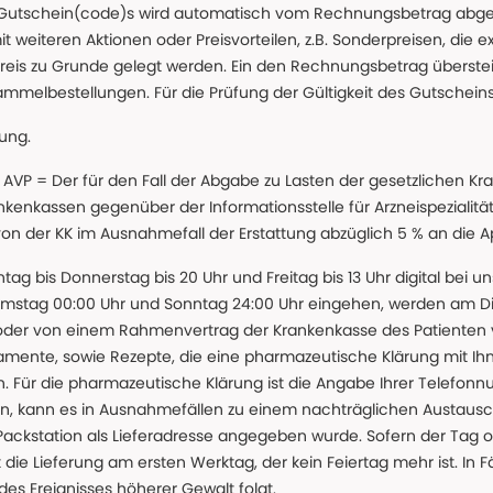
 Gutschein(code)s wird automatisch vom Rechnungsbetrag abgezo
t weiteren Aktionen oder Preisvorteilen, z.B. Sonderpreisen, die e
reis zu Grunde gelegt werden. Ein den Rechnungsbetrag überstei
ammelbestellungen. Für die Prüfung der Gültigkeit des Gutschein
lung.
 * AVP = Der für den Fall der Abgabe zu Lasten der gesetzliche
nkassen gegenüber der Informationsstelle für Arzneispezialitä
 von der KK im Ausnahmefall der Erstattung abzüglich 5 % an die 
ntag bis Donnerstag bis 20 Uhr und Freitag bis 13 Uhr digital bei 
amstag 00:00 Uhr und Sonntag 24:00 Uhr eingehen, werden am Die
oder von einem Rahmenvertrag der Krankenkasse des Patienten
amente, sowie Rezepte, die eine pharmazeutische Klärung mit Ihn
. Für die pharmazeutische Klärung ist die Angabe Ihrer Telefon
önnen, kann es in Ausnahmefällen zu einem nachträglichen Austau
 Packstation als Lieferadresse angegeben wurde. Sofern der Tag o
die Lieferung am ersten Werktag, der kein Feiertag mehr ist. In Fä
des Ereignisses höherer Gewalt folgt.