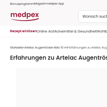
Magazin
medpex App
Bonusprogramm
Suchen
Online Arzt
Arzneimittel & Gesundheit
Wohlb
Rezept einlösen
Startseite
Artelac Augentröster Mdo 10 ml
Erfahrungen zu Artelac Au
Erfahrungen zu
Artelac Augentrö