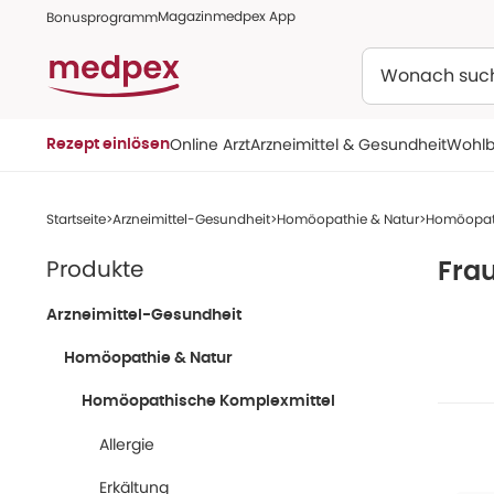
Magazin
medpex App
Bonusprogramm
Suchen
Online Arzt
Arzneimittel & Gesundheit
Wohlb
Rezept einlösen
Startseite
Arzneimittel-Gesundheit
Homöopathie & Natur
Homöopath
Produkte
Fra
Arzneimittel-Gesundheit
Homöopathie & Natur
Homöopathische Komplexmittel
Allergie
Erkältung