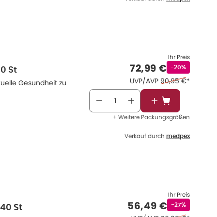
Ihr Preis
Verkaufspreis
:
72,99 €
Rabattstempel
-20%
0 St
Ehemaliger Preis 
UVP/AVP
90,95 €
*
uelle Gesundheit zu
In den Warenkor
+ Weitere Packungsgrößen
Verkauf durch
medpex
Ihr Preis
Verkaufspreis
:
56,49 €
Rabattstempel
-27%
40 St