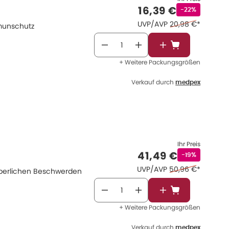
Verkaufspreis
:
16,39 €
Rabattstempel
-22%
Ehemaliger Preis 
UVP/AVP
20,98 €
*
munschutz
In den Warenkor
+ Weitere Packungsgrößen
Verkauf durch
medpex
Ihr Preis
Verkaufspreis
:
41,49 €
Rabattstempe
-19%
Ehemaliger Preis 
UVP/AVP
50,96 €
*
rperlichen Beschwerden
In den Warenkor
+ Weitere Packungsgrößen
Verkauf durch
medpex