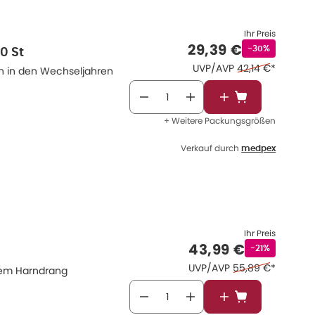
Ihr Preis
Verkaufspreis
:
29,39 €
Rabattstempel
-30%
0 St
Ehemaliger Preis
UVP/AVP
42,14 €
*
en in den Wechseljahren
In den Warenkor
+ Weitere Packungsgrößen
Verkauf durch
medpex
Ihr Preis
Verkaufspreis
:
43,99 €
Rabattstempe
-21%
Ehemaliger Preis 
UVP/AVP
55,89 €
*
igem Harndrang
In den Warenkor