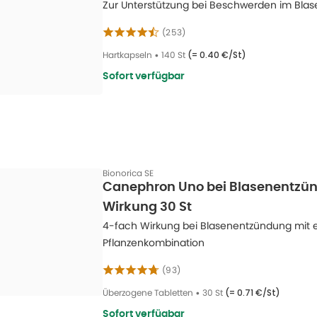
Zur Unterstützung bei Beschwerden im Blas
(
253
)
Hartkapseln
•
140 St
(=
0.40 €/St
)
Sofort verfügbar
Bionorica SE
Canephron Uno bei Blasenentzün
Wirkung 30 St
4-fach Wirkung bei Blasenentzündung mit ei
Pflanzenkombination
(
93
)
Überzogene Tabletten
•
30 St
(=
0.71 €/St
)
Sofort verfügbar