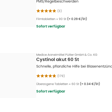
PMS/Regelbeschwerden
(
3
)
Filmtabletten
•
90 St
(=
0.29 €/St
)
Sofort verfügbar
Medice Arzneimittel Pütter GmbH & Co. KG
Cystinol akut 60 St
Schnelle, pflanzliche Hilfe bei Blasenentzü
(
179
)
Überzogene Tabletten
•
60 St
(=
0.34 €/St
)
Sofort verfügbar