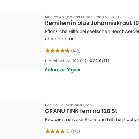
Medice Arzneimittel Pütter GmbH & Co. KG
Remifemin plus Johanniskraut 10
Pflanzliche Hilfe bei seelischen Beschwerd
ohne Hormone
(
140
)
Filmtabletten
•
100 St
(=
0.29 €/St
)
Sofort verfügbar
Perrigo Deutschland GmbH
GRANU FINK femina 120 St
Reduziert nervöse Blase und hilft bei häuf
(
172
)