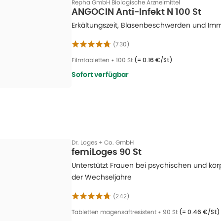
Repha GmbH Biologische Arzneimittel
ANGOCIN Anti-Infekt N 100 St
Erkältungszeit, Blasenbeschwerden und Im
(
730
)
Filmtabletten
•
100 St
(=
0.16 €/St
)
Sofort verfügbar
Dr. Loges + Co. GmbH
femiLoges 90 St
Unterstützt Frauen bei psychischen und kö
der Wechseljahre
(
242
)
Tabletten magensaftresistent
•
90 St
(=
0.46 €/St
)