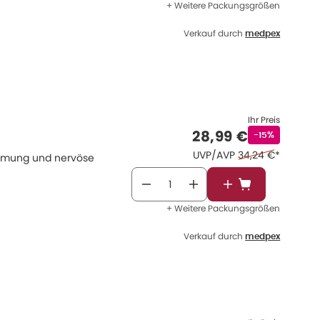
+ Weitere Packungsgrößen
Verkauf durch
medpex
Ihr Preis
Verkaufspreis
:
28,99 €
Rabattstempe
-15%
Ehemaliger Preis 
UVP/AVP
34,24 €
*
immung und nervöse
In den Warenkor
+ Weitere Packungsgrößen
Verkauf durch
medpex