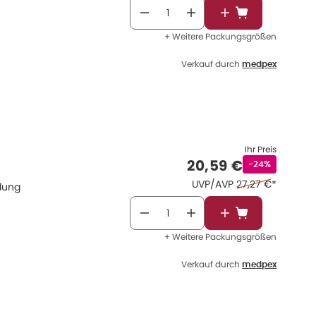
In den Warenkor
+ Weitere Packungsgrößen
Verkauf durch
medpex
Ihr Preis
Verkaufspreis
:
20,59 €
Rabattstempel
-24%
Ehemaliger Preis
UVP/AVP
27,27 €
*
ndung
In den Warenkor
+ Weitere Packungsgrößen
Verkauf durch
medpex