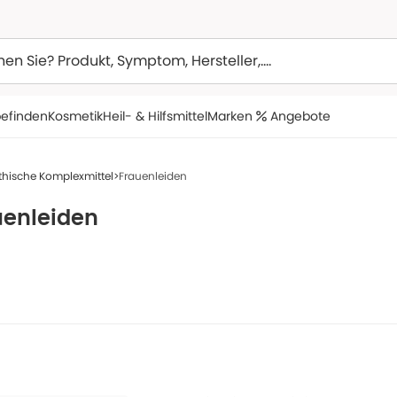
efinden
Kosmetik
Heil- & Hilfsmittel
Marken
Angebote
ische Komplexmittel
Frauenleiden
uenleiden