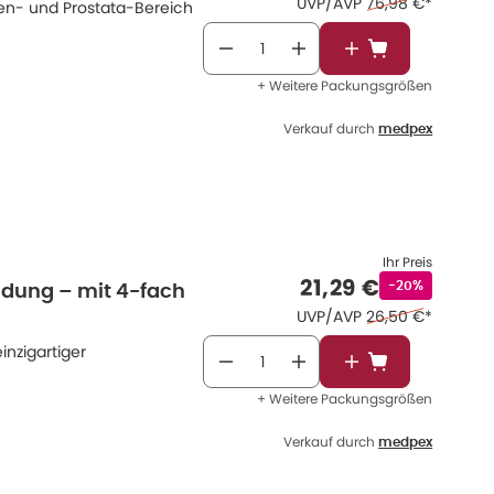
Ehemaliger Preis 
UVP/AVP
76,98 €
*
en- und Prostata-Bereich
In den Warenkor
+ Weitere Packungsgrößen
Verkauf durch
medpex
Ihr Preis
Verkaufspreis
:
21,29 €
Rabattstempel
-20%
dung – mit 4-fach
Ehemaliger Preis 
UVP/AVP
26,50 €
*
nzigartiger
In den Warenkor
+ Weitere Packungsgrößen
Verkauf durch
medpex