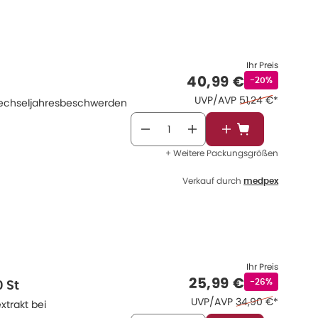
Ihr Preis
Verkaufspreis
:
40,99 €
Rabattstempel
-20%
Ehemaliger Preis
UVP/AVP
51,24 €
*
n Wechseljahresbeschwerden
In den Warenkor
+ Weitere Packungsgrößen
Verkauf durch
medpex
Ihr Preis
Verkaufspreis
:
25,99 €
Rabattstempel
-26%
 St
Ehemaliger Preis 
UVP/AVP
34,90 €
*
xtrakt bei