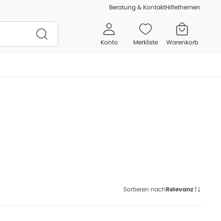
Beratung & Kontakt
Hilfethemen
Konto
Merkliste
Warenkorb
h überreizt zu sein – wer kennt das nicht? Ob Sie nach Wegen suchen,
Sortieren nach
Relevanz
oder einfach Ihr Nervensystem zu stärken – es gibt verschiedene