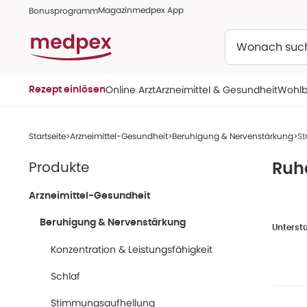
Magazin
medpex App
Bonusprogramm
Suchen
Online Arzt
Arzneimittel & Gesundheit
Wohlb
Rezept einlösen
Startseite
Arzneimittel-Gesundheit
Beruhigung & Nervenstärkung
St
Produkte
Ruh
Arzneimittel-Gesundheit
Beruhigung & Nervenstärkung
Unterstü
Konzentration & Leistungsfähigkeit
Innere U
gelassen
Schlaf
Ansätze 
Stimmungsaufhellung