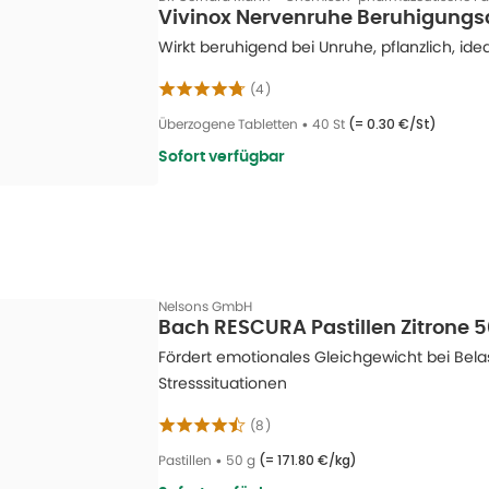
Vivinox Nervenruhe Beruhigungs
Wirkt beruhigend bei Unruhe, pflanzlich, ide
(
4
)
Überzogene Tabletten
•
40 St
(=
0.30 €/St
)
Sofort verfügbar
Nelsons GmbH
Bach RESCURA Pastillen Zitrone 5
Fördert emotionales Gleichgewicht bei Bel
Stresssituationen
(
8
)
Pastillen
•
50 g
(=
171.80 €/kg
)