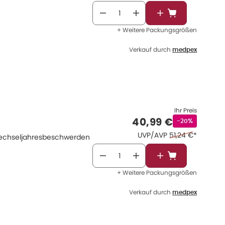
In den Warenkor
+ Weitere Packungsgrößen
Verkauf durch
medpex
Ihr Preis
Verkaufspreis
:
40,99 €
Rabattstempel
-20%
Ehemaliger Preis
UVP/AVP
51,24 €
*
n Wechseljahresbeschwerden
In den Warenkor
+ Weitere Packungsgrößen
Verkauf durch
medpex