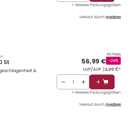
+ Weitere Packungsgrößen
Verkauf durch
medpex
Ihr Preis
on
Verkaufspreis
:
56,99 €
Rabattstempel
-24%
0 St
Ehemaliger Preis 
UVP/AVP
74,99 €
*
ergeschlagenheit &
In den Warenkor
+ Weitere Packungsgrößen
Verkauf durch
medpex