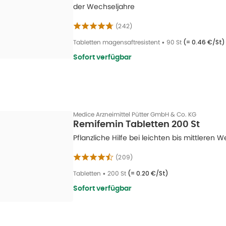
der Wechseljahre
(
242
)
Tabletten magensaftresistent
•
90 St
(=
0.46 €/St
)
Sofort verfügbar
Medice Arzneimittel Pütter GmbH & Co. KG
Remifemin Tabletten 200 St
Pflanzliche Hilfe bei leichten bis mittlere
(
209
)
Tabletten
•
200 St
(=
0.20 €/St
)
Sofort verfügbar