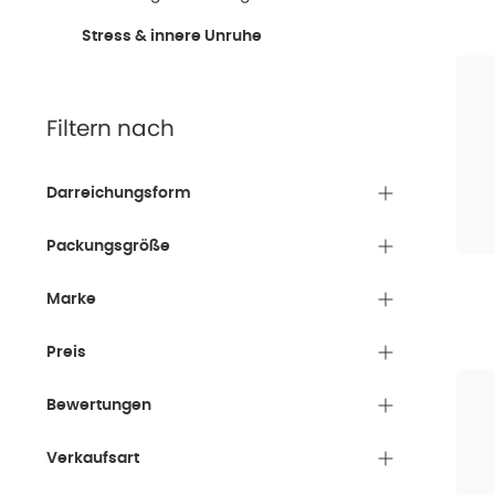
Diese Ka
Konzent
Stress & innere Unruhe
Häufige
Inner
Filtern nach
Extra
anthr
emot
Darreichungsform
Konz
die f
Packungsgröße
Glyco
mehr 
Marke
Stre
Preis
(z.B.
Vers
OMNi
Bewertungen
(Hin
Verkaufsart
Antih