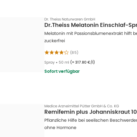
Dr. Theiss Naturwaren GmbH
Dr.Theiss Melatonin Einschlaf-Sp
Melatonin mit Passionsblumenextrakt hilft b
zuckerfrei
(
85
)
Spray
•
50 ml
(=
317.80 €/l
)
Sofort verfügbar
Medice Arzneimittel Pütter GmbH & Co. KG
Remifemin plus Johanniskraut 10
Pflanzliche Hilfe bei seelischen Beschwerd
ohne Hormone