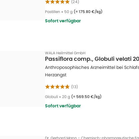
(
24
)
 Hinweise:
Pastillen
•
50 g
(=
175.80 €/kg
)
 Sie vor der Anwendung stets die Packungsbeilage.
Sofort verfügbar
nhaltenden, starken Beschwerden oder wenn Sie sich unsicher sind (insbeson
len.
e Präparate (z. B. Johanniskraut) können Wechselwirkungen mit anderen Medik
 Apotheker ab.
WALA Heilmittel GmbH
Passiflora comp., Globuli velati 2
e Produkte ersetzen keine gesunde Lebensweise mit ausgewogener Ernähru
Anthroposophisches Arzneimittel bei Schla
Herzangst
Sie durch unser Sortiment und finden Sie die passende Unterstützung für Ihr
ation.
(
13
)
Globuli
•
20 g
(=
569.50 €/kg
)
Sofort verfügbar
Dr. Gerhard Mann - Chemisch-pharmazeutische F