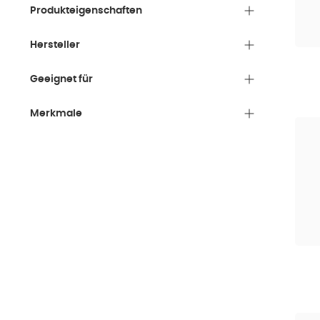
Wichtige
Produkteigenschaften
Lesen
Hersteller
Bei a
einho
Geeignet für
Einig
Merkmale
oder
Dies
Stöbern 
Konzentr