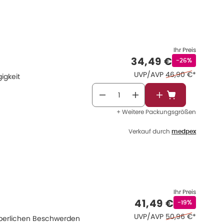
Ihr Preis
Verkaufspreis
:
34,49 €
Rabattstempel
-26%
Ehemaliger Preis 
UVP/AVP
46,90 €
*
igkeit
In den Warenkor
+ Weitere Packungsgrößen
Verkauf durch
medpex
Ihr Preis
Verkaufspreis
:
41,49 €
Rabattstempe
-19%
Ehemaliger Preis 
UVP/AVP
50,96 €
*
rperlichen Beschwerden