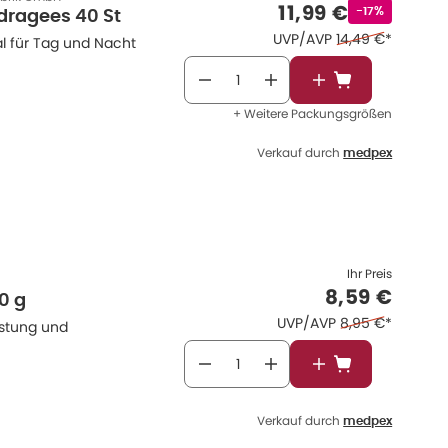
Verkaufspreis
:
11,99 €
Rabattstempe
-17%
dragees 40 St
Ehemaliger Preis
UVP/AVP
14,49 €
*
al für Tag und Nacht
In den Warenkor
+ Weitere Packungsgrößen
Verkauf durch
medpex
Ihr Preis
Verkaufspr
8,59 €
0 g
Ehemaliger Preis
UVP/AVP
8,95 €
*
astung und
In den Warenkor
Verkauf durch
medpex