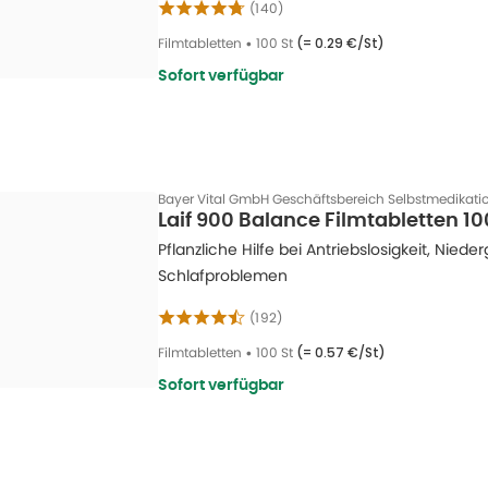
(
140
)
Filmtabletten
•
100 St
(=
0.29 €/St
)
Sofort verfügbar
Bayer Vital GmbH Geschäftsbereich Selbstmedikati
Laif 900 Balance Filmtabletten 10
Pflanzliche Hilfe bei Antriebslosigkeit, Nied
Schlafproblemen
(
192
)
Filmtabletten
•
100 St
(=
0.57 €/St
)
Sofort verfügbar