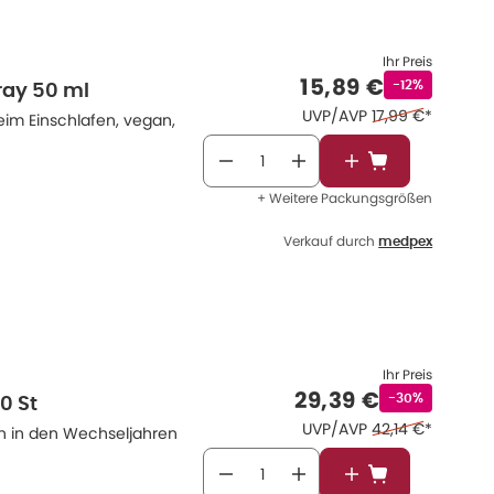
Ihr Preis
Verkaufspreis
:
15,89 €
Rabattstempe
-12%
ray 50 ml
Ehemaliger Preis
UVP/AVP
17,99 €
*
eim Einschlafen, vegan,
In den Warenkor
+ Weitere Packungsgrößen
Verkauf durch
medpex
Ihr Preis
Verkaufspreis
:
29,39 €
Rabattstempel
-30%
0 St
Ehemaliger Preis
UVP/AVP
42,14 €
*
en in den Wechseljahren
In den Warenkor