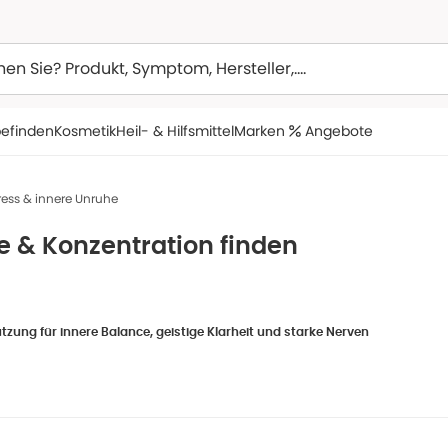
efinden
Kosmetik
Heil- & Hilfsmittel
Marken
Angebote
ress & innere Unruhe
e & Konzentration finden
tzung für innere Balance, geistige Klarheit und starke Nerven
nruhe, Stress im Alltag, nachlassende Konzentration oder das Gefühl, nervlic
er durch den Tag zu gehen, Ihre mentale Leistungsfähigkeit zu unterstützen 
und Mittel, um wieder zu mehr Ausgeglichenheit und Fokus zu finden.