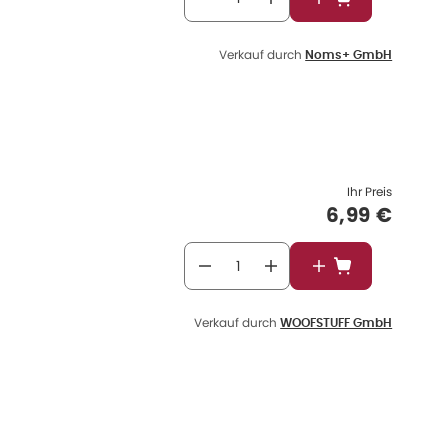
In den Warenkor
Verkauf durch
Noms+ GmbH
Ihr Preis
Verkaufspr
6,99 €
In den Warenkor
Verkauf durch
WOOFSTUFF GmbH