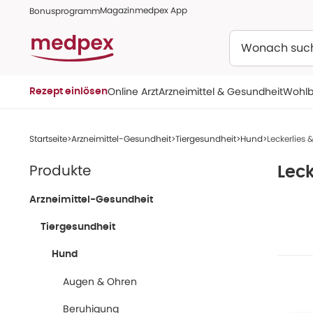
Magazin
medpex App
Bonusprogramm
Suchen
Online Arzt
Arzneimittel & Gesundheit
Wohlb
Rezept einlösen
Startseite
Arzneimittel-Gesundheit
Tiergesundheit
Hund
Leckerlies 
Produkte
Leck
Arzneimittel-Gesundheit
Tiergesundheit
Hund
Augen & Ohren
Beruhigung