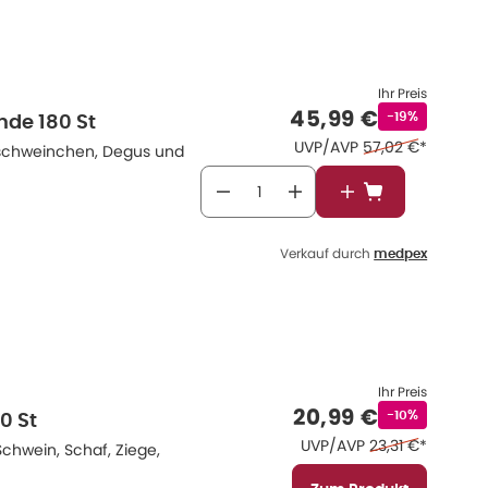
Ihr Preis
Verkaufspreis
:
45,99 €
Rabattstempe
-19%
nde 180 St
Ehemaliger Preis 
UVP/AVP
57,02 €
*
erschweinchen, Degus und
In den Warenkor
Verkauf durch
medpex
Ihr Preis
Verkaufspreis
:
20,99 €
Rabattstempe
-10%
0 St
Ehemaliger Preis
UVP/AVP
23,31 €
*
chwein, Schaf, Ziege,