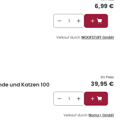
Verkaufspr
6,99 €
In den Warenkor
Verkauf durch
WOOFSTUFF GmbH
Ihr Preis
Verkaufspre
39,95 €
unde und Katzen 100
In den Warenkor
Verkauf durch
Noms+ GmbH