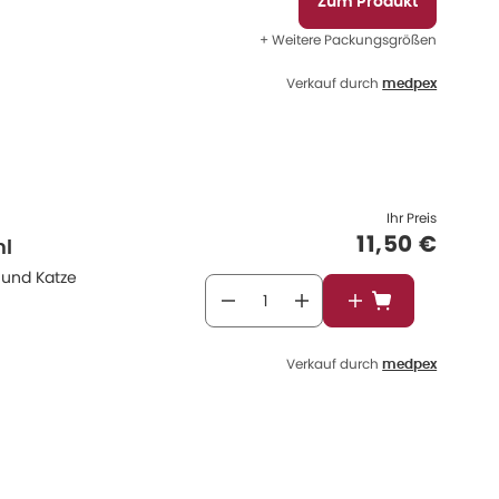
Zum Produkt
+ Weitere Packungsgrößen
Verkauf durch
medpex
Ihr Preis
Verkaufspr
11,50 €
ml
 und Katze
In den Warenkor
Verkauf durch
medpex