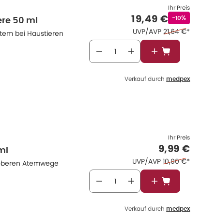
Ihr Preis
Verkaufspreis
:
19,49 €
Rabattstempe
-10%
ere 50 ml
Ehemaliger Preis
UVP/AVP
21,64 €
*
Atem bei Haustieren
In den Warenkor
Verkauf durch
medpex
Ihr Preis
Verkaufspr
9,99 €
ml
Ehemaliger Preis
UVP/AVP
10,00 €
*
r oberen Atemwege
In den Warenkor
Verkauf durch
medpex