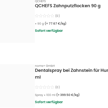
QCHEFS
QCHEFS Zahnputzflocken 90 g
(
0
)
•
90 g
(=
77.67 €/kg
)
Sofort verfügbar
noms+ GmbH
Dentalspray bei Zahnstein für H
ml
(
0
)
Spray
•
100 ml
(=
399.50 €/kg
)
Sofort verfügbar