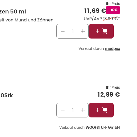
Ihr Preis
Verkaufspreis
:
11,69 €
Rabattstempe
-16%
zen 50 ml
Ehemaliger Preis
UVP/AVP
13,99 €
*
heit von Mund und Zähnen
In den Warenkor
Verkauf durch
medpex
Ihr Preis
Verkaufspre
12,99 €
50Stk
In den Warenkor
Verkauf durch
WOOFSTUFF GmbH