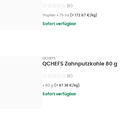
(
0
)
Tropfen
•
75 ml
(=
172.67 €/kg
)
Sofort verfügbar
QCHEFS
QCHEFS Zahnputzkohle 80 g
(
0
)
•
80 g
(=
87.38 €/kg
)
Sofort verfügbar