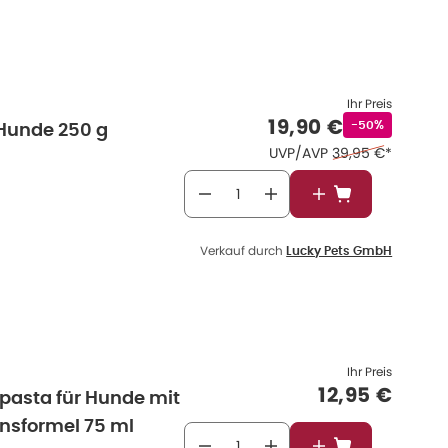
Ihr Preis
Verkaufspreis
:
19,90 €
Rabattstempel
-50%
 Hunde 250 g
Ehemaliger Preis 
UVP/AVP
39,95 €
*
In den Warenkor
Verkauf durch
Lucky Pets GmbH
Ihr Preis
Verkaufspre
12,95 €
asta für Hunde mit
onsformel 75 ml