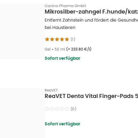
Canina Pharma GmbH
Mikrosilber-zahngel F.hunde/kat
Entfernt Zahnstein und fördert die Gesund
bei Haustieren
(
1
)
Gel
•
50 ml
(=
233.80 €/l
)
Sofort verfügbar
ReaVET
ReaVET Denta Vital Finger-Pads 
(
0
)
Sofort verfügbar