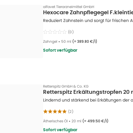
alfavet Tierarzneimittel GmbH
Hexocare Zahnpflegegel F.kleinti
Reduziert Zahnstein und sorgt für frischen 
(
0
)
Zahngel
•
50 ml
(=
389.80 €/l
)
Sofort verfügbar
Retterspitz GmbH & Co. KG
Retterspitz Erkältungstropfen 20 
Lindernd und stärkend bei Erkältungen de
(
2
)
Ätherisches Öl
•
20 ml
(=
499.50 €/l
)
Sofort verfügbar