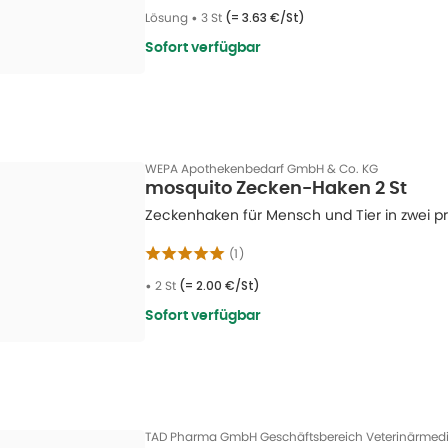
Lösung
•
3 St
(=
3.63 €/St
)
Sofort verfügbar
WEPA Apothekenbedarf GmbH & Co. KG
mosquito Zecken-Haken 2 St
Zeckenhaken für Mensch und Tier in zwei p
(
1
)
•
2 St
(=
2.00 €/St
)
Sofort verfügbar
TAD Pharma GmbH Geschäftsbereich Veterinärmedi