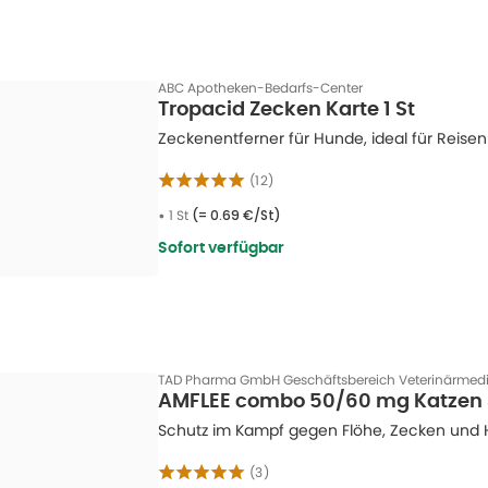
ABC Apotheken-Bedarfs-Center
Tropacid Zecken Karte 1 St
Zeckenentferner für Hunde, ideal für Reisen
(
12
)
•
1 St
(=
0.69 €/St
)
Sofort verfügbar
TAD Pharma GmbH Geschäftsbereich Veterinärmedi
AMFLEE combo 50/60 mg Katzen 
Schutz im Kampf gegen Flöhe, Zecken und 
(
3
)