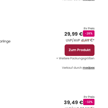
Ihr Preis
Verkaufspreis
:
29,99 €
Rabattstempel
-28%
Ehemaliger Preis
UVP/AVP
41,69 €
*
rlinge
Zum Produkt
+ Weitere Packungsgrößen
Verkauf durch
medpex
Ihr Preis
Verkaufspreis
:
39,49 €
Rabattstempel
-32%