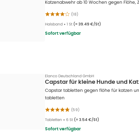
Katzenabwehr ab 10 Wochen gegen Flöhe, 
(
18
)
Halsband
•
1 St
(=
39.49 €/St
)
Sofort verfügbar
Elanco Deutschland GmbH
Capstar für kleine Hunde und Katz
Capstar tabletten gegen flöhe für katzen und
tabletten
(
59
)
Tabletten
•
6 St
(=
3.54 €/St
)
Sofort verfügbar