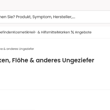
efinden
Kosmetik
Heil- & Hilfsmittel
Marken
Angebote
he & anderes Ungeziefer
ken, Flöhe & anderes Ungeziefer