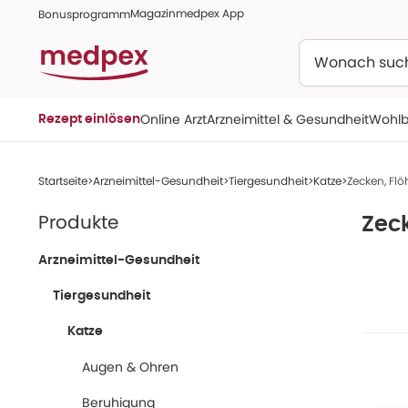
Magazin
medpex App
Bonusprogramm
Suchen
Online Arzt
Arzneimittel & Gesundheit
Wohlb
Rezept einlösen
Startseite
Arzneimittel-Gesundheit
Tiergesundheit
Katze
Zecken, Flö
Produkte
Zec
Arzneimittel-Gesundheit
Tiergesundheit
Katze
Augen & Ohren
Beruhigung