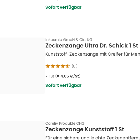
Sofort verfügbar
Inkosmia GmbH & Cie. KG
Zeckenzange Ultra Dr. Schick 1 St
Kunststoff-Zeckenzange mit Greifer für Men
(
8
)
•
1 St
(=
4.65 €/St
)
Sofort verfügbar
Careliv Produkte OHG
Zeckenzange Kunststoff 1 St
Für eine sichere und leichte Zeckenentfer