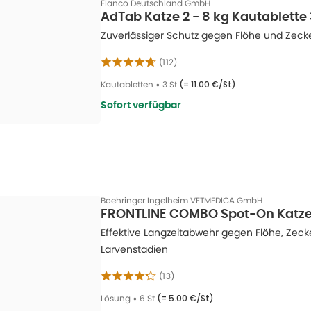
Elanco Deutschland GmbH
AdTab Katze 2 - 8 kg Kautablette 
Zuverlässiger Schutz gegen Flöhe und Zecke
(
112
)
Kautabletten
•
3 St
(=
11.00 €/St
)
Sofort verfügbar
Boehringer Ingelheim VETMEDICA GmbH
FRONTLINE COMBO Spot-On Katze 
Effektive Langzeitabwehr gegen Flöhe, Zec
Larvenstadien
(
13
)
Lösung
•
6 St
(=
5.00 €/St
)