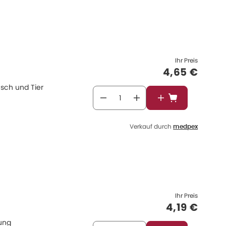
Ihr Preis
Verkaufspr
4,65 €
sch und Tier
In den Warenkor
Verkauf durch
medpex
Ihr Preis
Verkaufspr
4,19 €
nung