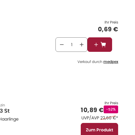
Ihr Preis
Verkaufspr
0,69 €
In den Warenkor
Verkauf durch
medpex
Ihr Preis
zin
Verkaufspreis
:
10,89 €
Rabattstempel
-52%
3 St
Ehemaliger Preis 
UVP/AVP
22,60 €
*
Haarlinge
Zum Produkt