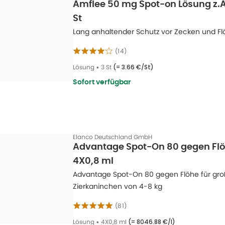
Amflee 50 mg Spot-on Lösung z.A
St
Lang anhaltender Schutz vor Zecken und Fl
(
14
)
Lösung
•
3 St
(=
3.66 €/St
)
Sofort verfügbar
Elanco Deutschland GmbH
Advantage Spot-On 80 gegen Fl
4X0,8 ml
Advantage Spot-On 80 gegen Flöhe für gro
Zierkaninchen von 4-8 kg
(
81
)
Lösung
•
4X0,8 ml
(=
8046.88 €/l
)