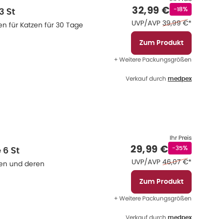
Verkaufspreis
:
32,99 €
Rabattstempe
-18%
3 St
Ehemaliger Preis 
UVP/AVP
39,99 €
*
n für Katzen für 30 Tage
Zum Produkt
+ Weitere Packungsgrößen
Verkauf durch
medpex
Ihr Preis
Verkaufspreis
:
29,99 €
Rabattstempel
-35%
6 St
Ehemaliger Preis 
UVP/AVP
46,07 €
*
ken und deren
Zum Produkt
+ Weitere Packungsgrößen
Verkauf durch
medpex