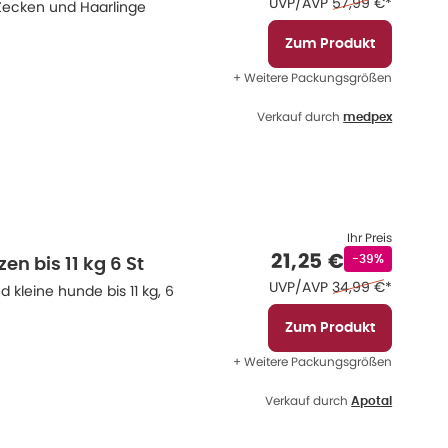
Ehemaliger Preis 
UVP/AVP
57,99 €
*
Zecken und Haarlinge
Zum Produkt
+ Weitere Packungsgrößen
Verkauf durch
medpex
Ihr Preis
Verkaufspreis
:
21,25 €
Rabattstempel
-39%
en bis 11 kg 6 St
Ehemaliger Preis 
UVP/AVP
34,99 €
*
 kleine hunde bis 11 kg, 6
Zum Produkt
+ Weitere Packungsgrößen
Verkauf durch
Apotal