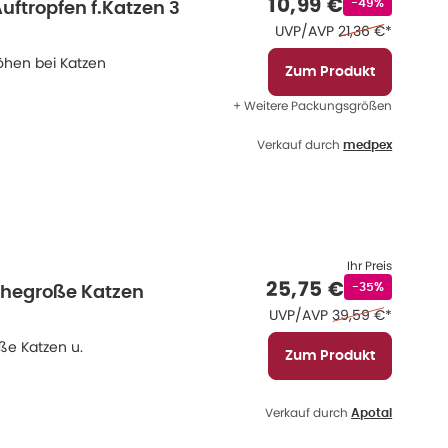
Verkaufspreis
:
10,99 €
Rabattstempel
-49%
uftropfen f.Katzen 3
Ehemaliger Preis
UVP/AVP
21,36 €
*
öhen bei Katzen
Zum Produkt
+ Weitere Packungsgrößen
Verkauf durch
medpex
Ihr Preis
Verkaufspreis
:
25,75 €
Rabattstempel
-35%
öhegroße Katzen
Ehemaliger Preis 
UVP/AVP
39,59 €
*
ße Katzen u.
Zum Produkt
Verkauf durch
Apotal