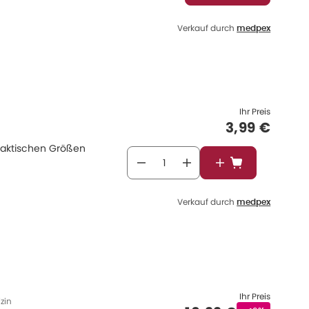
Verkauf durch
medpex
Ihr Preis
Verkaufspr
3,99 €
raktischen Größen
In den Warenkor
Verkauf durch
medpex
Ihr Preis
zin