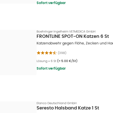
Sofort verfügbar
Boehringer Ingelheim VETMEDICA GmbH
FRONTLINE SPOT-ON Katzen 6 St
Katzenabwehr gegen Flöhe, Zecken und Haa
(
398
)
Lösung
•
6 St
(=
5.00 €/St
)
Sofort verfügbar
Elanco Deutschland GmbH
Seresto Halsband Katze 1 St