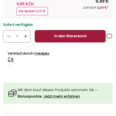
9,89 €
9,89 €/St
Ehemaliger P
UVP/AVP
9,90 €
*
Sie sparen 0,01 €
Sofort verfügbar
In den Warenkorb
Verkauf durch
medpex
Mit dem Kauf dieses Produkts sammeln Sie
···
.
Bonuspunkte
Jetzt mehr erfahren