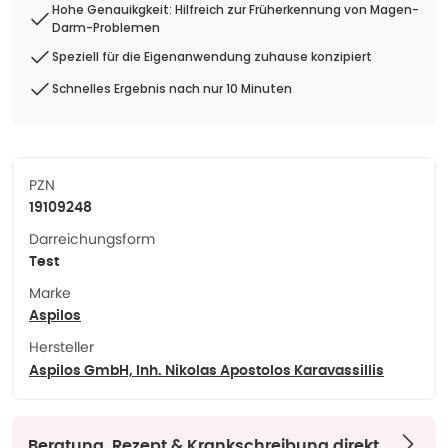
Hohe Genauikgkeit: Hilfreich zur Früherkennung von Magen-
Darm-Problemen
Speziell für die Eigenanwendung zuhause konzipiert
Schnelles Ergebnis nach nur 10 Minuten
PZN
19109248
Darreichungsform
Test
Marke
Aspilos
Hersteller
Aspilos GmbH, Inh. Nikolas Apostolos Karavassillis
Beratung, Rezept & Krankschreibung direkt