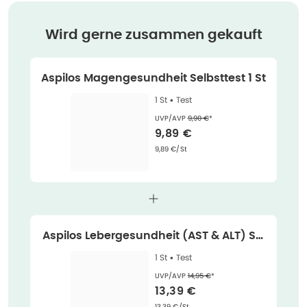
Wird gerne zusammen gekauft
Aspilos Magengesundheit Selbsttest 1 St
1 St •
Test
Ehemaliger Preis (U V P)
:
UVP/AVP
9,90 €
*
Verkaufspreis
:
9,89 €
Grundpreis
:
9,89 €/St
Aspilos Lebergesundheit (AST & ALT) Sel
bsttest 1 St
1 St •
Test
Ehemaliger Preis (U V P)
:
UVP/AVP
14,95 €
*
Verkaufspreis
:
13,39 €
Grundpreis
:
13,39 €/St