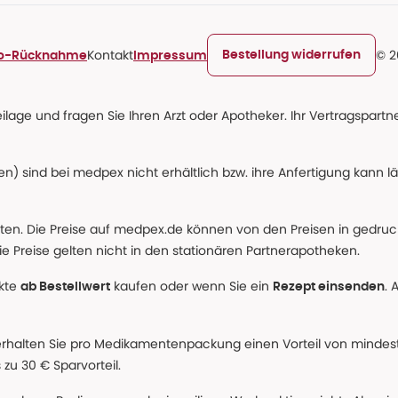
Kontakt
© 2
Bestellung widerrufen
ro-Rücknahme
Impressum
age und fragen Sie Ihren Arzt oder Apotheker. Ihr Vertragspartner
n) sind bei medpex nicht erhältlich bzw. ihre Anfertigung kann l
alten. Die Preise auf medpex.de können von den Preisen in gedru
e Preise gelten nicht in den stationären Partnerapotheken.
ukte
kaufen oder wenn Sie ein
. 
ab Bestellwert
Rezept einsenden
erhalten Sie pro Medikamentenpackung einen Vorteil von mindeste
u 30 € Sparvorteil.