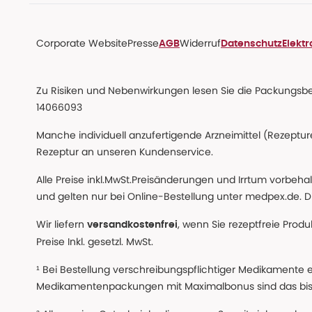
Corporate Website
Presse
Widerruf
AGB
Datenschutz
Elekt
Zu Risiken und Nebenwirkungen lesen Sie die Packungsbeil
14066093
Manche individuell anzufertigende Arzneimittel (Rezepture
Rezeptur an unseren Kundenservice.
Alle Preise inkl.MwSt.Preisänderungen und Irrtum vorbeh
und gelten nur bei Online-Bestellung unter medpex.de. Di
Wir liefern
, wenn Sie rezeptfreie Prod
versandkostenfrei
Preise Inkl. gesetzl. MwSt.
¹ Bei Bestellung verschreibungspflichtiger Medikamente 
Medikamentenpackungen mit Maximalbonus sind das bis z