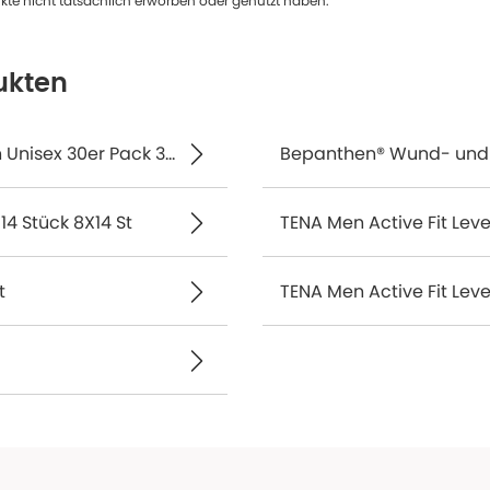
te nicht tatsächlich erworben oder genutzt haben.
ukten
Seni Soft Super 60 x 60 cm Bettschutzunterlagen Unisex 30er Pack 30 St
Bepanthen® Wund- und H
14 Stück 8X14 St
TENA Men Active Fit Level
t
TENA Men Active Fit Leve