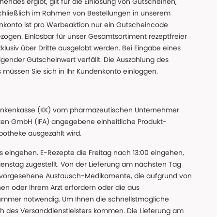
des ergibt, gilt für die Einlösung von Gutscheinen,
chließlich im Rahmen von Bestellungen in unserem
nkonto ist pro Werbeaktion nur ein Gutscheincode
gen. Einlösbar für unser Gesamtsortiment rezeptfreier
xklusiv über Dritte ausgelobt werden. Bei Eingabe eines
gender Gutscheinwert verfällt. Die Auszahlung des
s müssen Sie sich in Ihr Kundenkonto einloggen.
n Krankenkasse (KK) vom pharmazeutischen Unternehmer
ten GmbH (IFA) angegebene einheitliche Produkt-
Apotheke ausgezahlt wird.
uns eingehen. E-Rezepte die Freitag nach 13:00 eingehen,
nstag zugestellt. Von der Lieferung am nächsten Tag
 vorgesehene Austausch-Medikamente, die aufgrund von
en oder Ihrem Arzt erfordern oder die aus
nummer notwendig. Um Ihnen die schnellstmögliche
sch des Versanddienstleisters kommen. Die Lieferung am