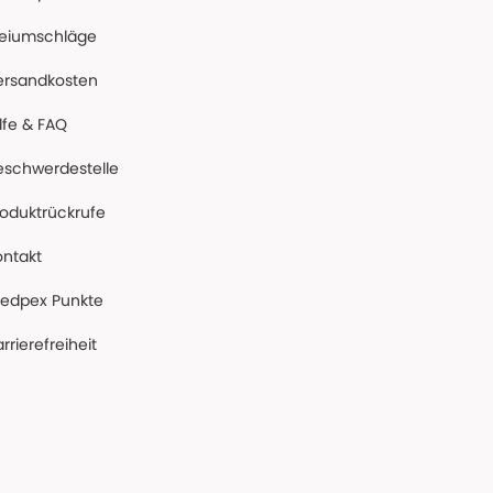
reiumschläge
ersandkosten
lfe & FAQ
eschwerdestelle
roduktrückrufe
ontakt
edpex Punkte
rrierefreiheit