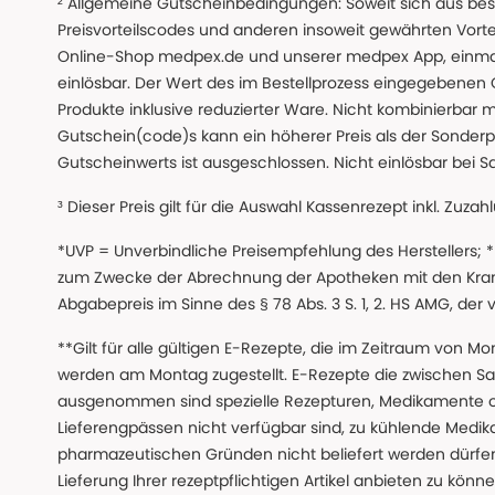
² Allgemeine Gutscheinbedingungen: Soweit sich aus beso
Preisvorteilscodes und anderen insoweit gewährten Vor
Online-Shop medpex.de und unserer medpex App, einmali
einlösbar. Der Wert des im Bestellprozess eingegebenen
Produkte inklusive reduzierter Ware. Nicht kombinierbar mi
Gutschein(code)s kann ein höherer Preis als der Sonderp
Gutscheinwerts ist ausgeschlossen. Nicht einlösbar bei S
³ Dieser Preis gilt für die Auswahl Kassenrezept inkl. Zuzah
*UVP = Unverbindliche Preisempfehlung des Herstellers;
zum Zwecke der Abrechnung der Apotheken mit den Kranke
Abgabepreis im Sinne des § 78 Abs. 3 S. 1, 2. HS AMG, der
**Gilt für alle gültigen E-Rezepte, die im Zeitraum von Mo
werden am Montag zugestellt. E-Rezepte die zwischen S
ausgenommen sind spezielle Rezepturen, Medikamente 
Lieferengpässen nicht verfügbar sind, zu kühlende Medik
pharmazeutischen Gründen nicht beliefert werden dürfen
Lieferung Ihrer rezeptpflichtigen Artikel anbieten zu k