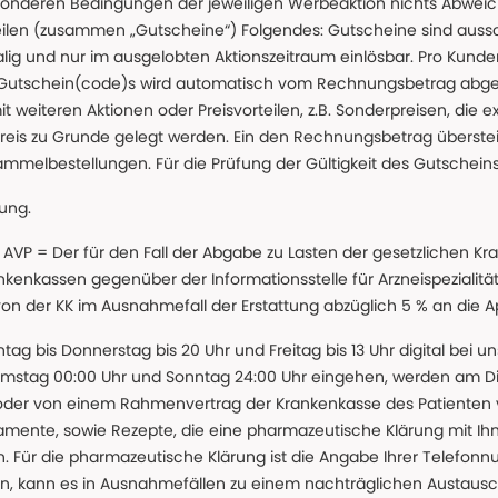
nderen Bedingungen der jeweiligen Werbeaktion nichts Abweichen
teilen (zusammen „Gutscheine“) Folgendes: Gutscheine sind auss
g und nur im ausgelobten Aktionszeitraum einlösbar. Pro Kunde
 Gutschein(code)s wird automatisch vom Rechnungsbetrag abgezo
t weiteren Aktionen oder Preisvorteilen, z.B. Sonderpreisen, die e
reis zu Grunde gelegt werden. Ein den Rechnungsbetrag überstei
ammelbestellungen. Für die Prüfung der Gültigkeit des Gutschein
lung.
 * AVP = Der für den Fall der Abgabe zu Lasten der gesetzliche
nkassen gegenüber der Informationsstelle für Arzneispezialitä
 von der KK im Ausnahmefall der Erstattung abzüglich 5 % an die 
ntag bis Donnerstag bis 20 Uhr und Freitag bis 13 Uhr digital bei 
amstag 00:00 Uhr und Sonntag 24:00 Uhr eingehen, werden am Die
oder von einem Rahmenvertrag der Krankenkasse des Patienten
amente, sowie Rezepte, die eine pharmazeutische Klärung mit Ihn
. Für die pharmazeutische Klärung ist die Angabe Ihrer Telefon
önnen, kann es in Ausnahmefällen zu einem nachträglichen Austau