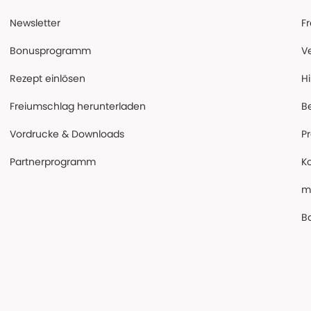
Newsletter
F
Bonusprogramm
V
Rezept einlösen
Hi
Freiumschlag herunterladen
B
Vordrucke & Downloads
P
Partnerprogramm
K
m
Ba