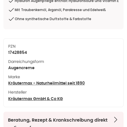
Hyaluron Augenpflege enthält Hyaluronsäure und Vitamin E
Mit Traubenkernöl, Arganöl, Parakresse und Edelweiß
Ohne synthetische Duftstoffe & Farbstoffe
PZN
17428854
Darreichungsform
Augencreme
Marke
Kräutermax - Naturheilmittel seit 1890
Hersteller
Kräutermax GmbH & Co KG
Beratung, Rezept & Krankschreibung direkt