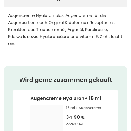
Augencreme Hyaluron plus. Augencreme für die
Augenpartien nach Original Kräutermax Rezeptur mit
Extrakten aus Traubenkernöl, Arganöl, Parakresse,
Edelweiß sowie Hyaluronsäure und Vitamin E. Zieht leicht
ein.
Wird gerne zusammen gekauft
Augencreme Hyaluron+ 15 ml
15 ml •
Augencreme
Verkaufspreis
:
34,90 €
Grundpreis
:
2.326,67 €/l