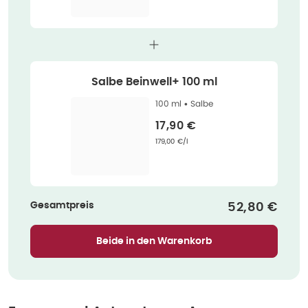
Salbe Beinwell+ 100 ml
100 ml •
Salbe
Verkaufspreis
:
17,90 €
Grundpreis
:
179,00 €/l
Gesamtpreis
Verkaufspre
52,80 €
Beide in den Warenkorb