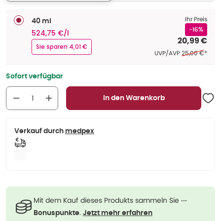
Ihr Preis
40 ml
-16%
524,75 €/l
20,99 €
Sie sparen 4,01 €
Ehemaliger Pre
UVP/AVP
25,00 €
*
Sofort verfügbar
In den Warenkorb
Verkauf durch
medpex
Mit dem Kauf dieses Produkts sammeln Sie
···
.
Bonuspunkte
Jetzt mehr erfahren