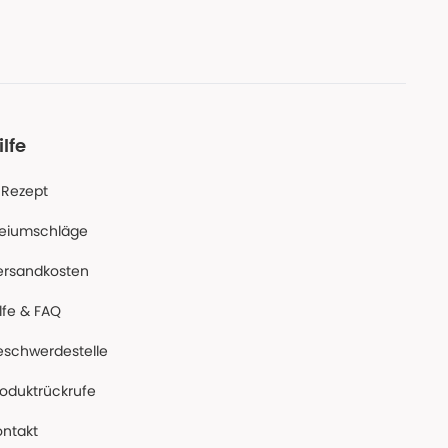
ilfe
-Rezept
reiumschläge
ersandkosten
lfe & FAQ
eschwerdestelle
roduktrückrufe
ontakt