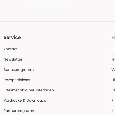
Service
H
Kontakt
E
Newsletter
F
Bonusprogramm
V
Rezept einlösen
Hi
Freiumschlag herunterladen
B
Vordrucke & Downloads
P
Partnerprogramm
K