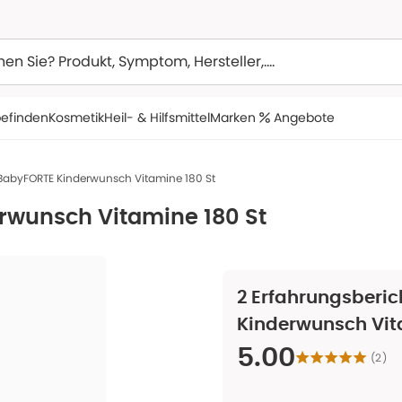
efinden
Kosmetik
Heil- & Hilfsmittel
Marken
Angebote
BabyFORTE Kinderwunsch Vitamine 180 St
rwunsch Vitamine 180 St
2
Erfahrungsberich
Kinderwunsch Vit
5.00
(
2
)