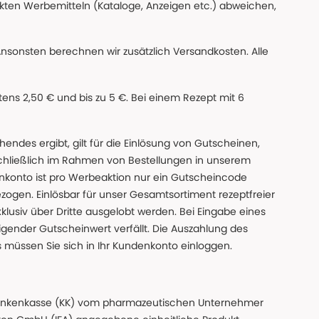
ckten Werbemitteln (Kataloge, Anzeigen etc.) abweichen,
Ansonsten berechnen wir zusätzlich Versandkosten. Alle
ns 2,50 € und bis zu 5 €. Bei einem Rezept mit 6
des ergibt, gilt für die Einlösung von Gutscheinen,
chließlich im Rahmen von Bestellungen in unserem
nkonto ist pro Werbeaktion nur ein Gutscheincode
gen. Einlösbar für unser Gesamtsortiment rezeptfreier
xklusiv über Dritte ausgelobt werden. Bei Eingabe eines
gender Gutscheinwert verfällt. Die Auszahlung des
s müssen Sie sich in Ihr Kundenkonto einloggen.
n Krankenkasse (KK) vom pharmazeutischen Unternehmer