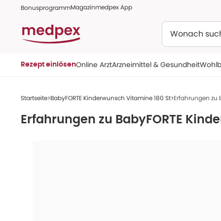
Magazin
medpex App
Bonusprogramm
Suchen
Online Arzt
Arzneimittel & Gesundheit
Wohlb
Rezept einlösen
Startseite
BabyFORTE Kinderwunsch Vitamine 180 St
Erfahrungen zu 
Erfahrungen zu
BabyFORTE Kinde