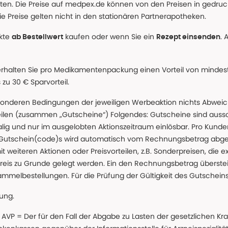
alten. Die Preise auf medpex.de können von den Preisen in gedru
e Preise gelten nicht in den stationären Partnerapotheken.
ukte
kaufen oder wenn Sie ein
. 
ab Bestellwert
Rezept einsenden
erhalten Sie pro Medikamentenpackung einen Vorteil von mindeste
u 30 € Sparvorteil.
nderen Bedingungen der jeweiligen Werbeaktion nichts Abweichen
teilen (zusammen „Gutscheine“) Folgendes: Gutscheine sind auss
g und nur im ausgelobten Aktionszeitraum einlösbar. Pro Kunde
 Gutschein(code)s wird automatisch vom Rechnungsbetrag abgezo
t weiteren Aktionen oder Preisvorteilen, z.B. Sonderpreisen, die e
reis zu Grunde gelegt werden. Ein den Rechnungsbetrag überstei
ammelbestellungen. Für die Prüfung der Gültigkeit des Gutschein
lung.
 * AVP = Der für den Fall der Abgabe zu Lasten der gesetzliche