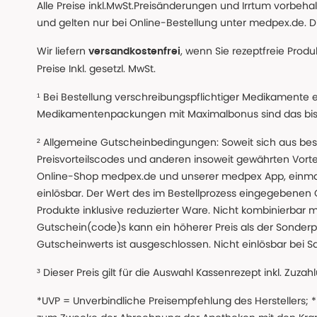
Alle Preise inkl.MwSt.Preisänderungen und Irrtum vorbeh
und gelten nur bei Online-Bestellung unter medpex.de. Di
Wir liefern
, wenn Sie rezeptfreie Prod
versandkostenfrei
Preise Inkl. gesetzl. MwSt.
¹ Bei Bestellung verschreibungspflichtiger Medikamente 
Medikamentenpackungen mit Maximalbonus sind das bis z
² Allgemeine Gutscheinbedingungen: Soweit sich aus beso
Preisvorteilscodes und anderen insoweit gewährten Vor
Online-Shop medpex.de und unserer medpex App, einmali
einlösbar. Der Wert des im Bestellprozess eingegebenen
Produkte inklusive reduzierter Ware. Nicht kombinierbar mi
Gutschein(code)s kann ein höherer Preis als der Sonderp
Gutscheinwerts ist ausgeschlossen. Nicht einlösbar bei S
³ Dieser Preis gilt für die Auswahl Kassenrezept inkl. Zuzah
*UVP = Unverbindliche Preisempfehlung des Herstellers;