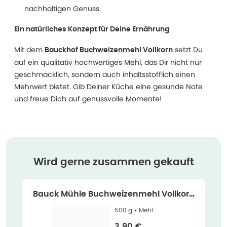
nachhaltigen Genuss.
Ein natürliches Konzept für Deine Ernährung
Mit dem
setzt Du
Bauckhof Buchweizenmehl Vollkorn
auf ein qualitativ hochwertiges Mehl, das Dir nicht nur
geschmacklich, sondern auch inhaltsstofflich einen
Mehrwert bietet. Gib Deiner Küche eine gesunde Note
und freue Dich auf genussvolle Momente!
Wird gerne zusammen gekauft
Bauck Mühle Buchweizenmehl Vollkorn
Bio - glutenfrei 500 g
500 g •
Mehl
Verkaufspreis
:
3,90 €