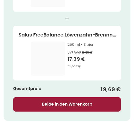
Salus FreeBalance Löwenzahn-Brennne
ssel 12-Kräuter-Elixier 250 ml
250 ml •
Elixier
Ehemaliger Preis (U V P)
:
UVP/AVP
19,99 €
*
Verkaufspreis
:
17,39 €
Grundpreis
:
69,56 €/l
Gesamtpreis
Verkaufspr
19,69 €
Beide in den Warenkorb