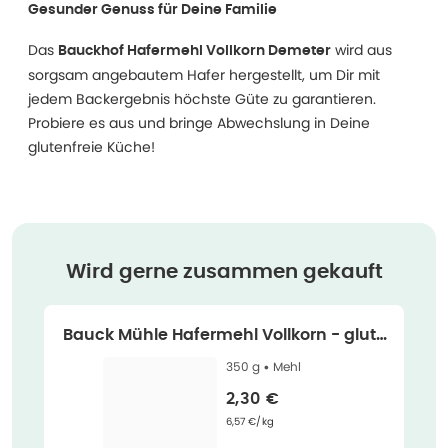
Gesunder Genuss für Deine Familie
Das
wird aus
Bauckhof Hafermehl Vollkorn Demeter
sorgsam angebautem Hafer hergestellt, um Dir mit
jedem Backergebnis höchste Güte zu garantieren.
Probiere es aus und bringe Abwechslung in Deine
glutenfreie Küche!
Wird gerne zusammen gekauft
Bauck Mühle Hafermehl Vollkorn - glute
nfrei 350 g
350 g •
Mehl
Verkaufspreis
:
2,30 €
Grundpreis
:
6,57 €/kg