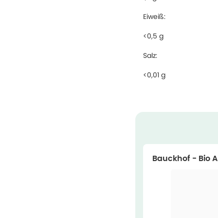
Eiweiß:
<0,5 g
Salz:
<0,01 g
Bauckhof - Bio 