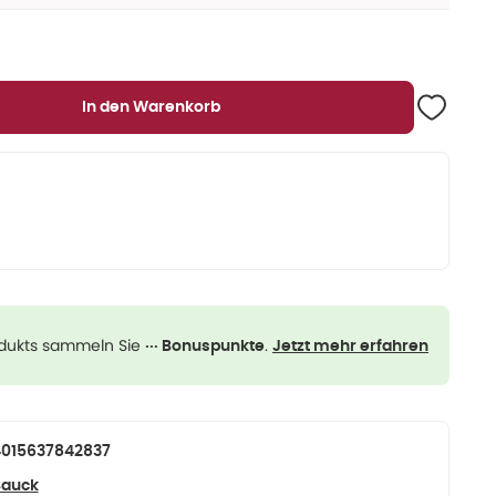
In den Warenkorb
odukts sammeln Sie
.
··· Bonuspunkte
Jetzt mehr erfahren
015637842837
Bauck