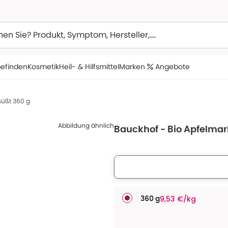
efinden
Kosmetik
Heil- & Hilfsmittel
Marken
Angebote
süßt 360 g
Abbildung ähnlich
Bauckhof - Bio Apfelma
9,53 €/kg
360 g