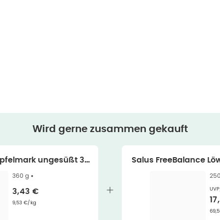
Wird gerne zusammen gekauft
Apfelmark ungesüßt 36
Salus FreeBalance L
0 g
essel 12-Kräuter-E
360 g •
250
UVP
Verkaufspreis
:
3,43 €
Ve
17
Grundpreis
:
9,53 €/kg
Gru
69,5