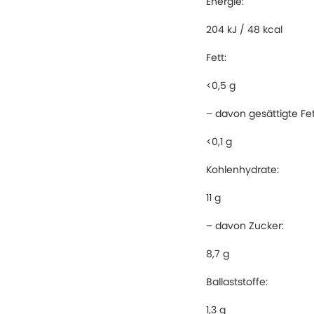
Energie:
204 kJ / 48 kcal
Fett:
<0,5 g
– davon gesättigte Fe
<0,1 g
Kohlenhydrate:
11 g
– davon Zucker:
8,7 g
Ballaststoffe:
1,3 g