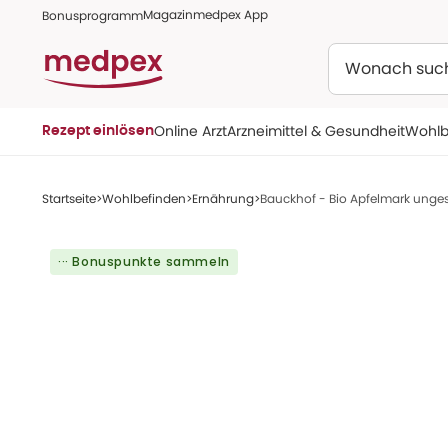
Magazin
medpex App
Bonusprogramm
Suchen
Online Arzt
Arzneimittel & Gesundheit
Wohlb
Rezept einlösen
Startseite
Wohlbefinden
Ernährung
Bauckhof - Bio Apfelmark unge
··· Bonuspunkte sammeln