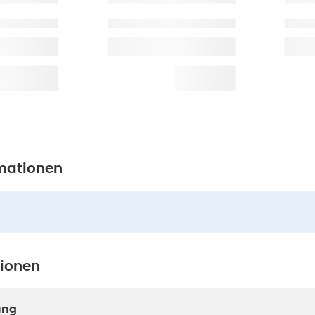
mationen
tionen
ung