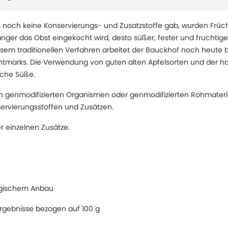
s noch keine Konservierungs- und Zusatzstoffe gab, wurden Frü
nger das Obst eingekocht wird, desto süßer, fester und fruchtige
sem traditionellen Verfahren arbeitet der Bauckhof noch heute b
chtmarks. Die Verwendung von guten alten Apfelsorten und der h
iche Süße.
genmodifizierten Organismen oder genmodifizierten Rohmateria
rvierungsstoffen und Zusätzen.
 einzelnen Zusätze.
logischem Anbau
rgebnisse bezogen auf 100 g