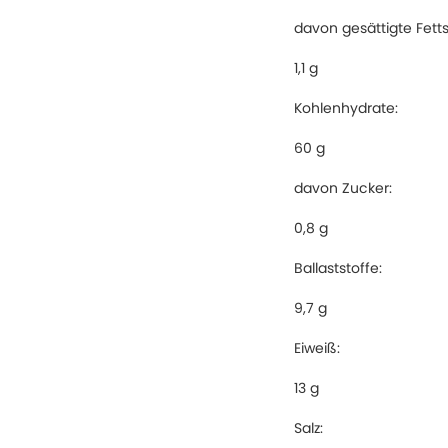
davon gesättigte Fett
1,1 g
Kohlenhydrate:
60 g
davon Zucker:
0,8 g
Ballaststoffe:
9,7 g
Eiweiß:
13 g
Salz: