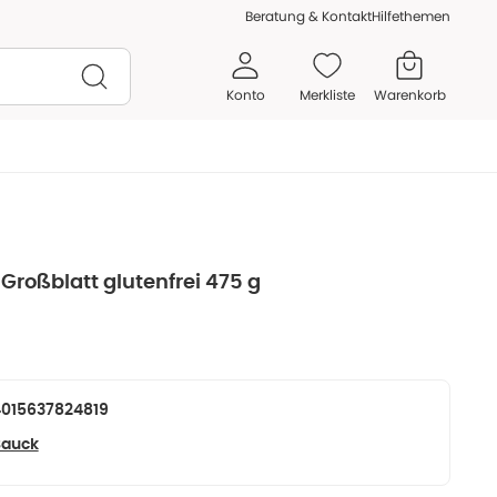
Beratung & Kontakt
Hilfethemen
Konto
Merkliste
Warenkorb
Großblatt glutenfrei 475 g
015637824819
Bauck