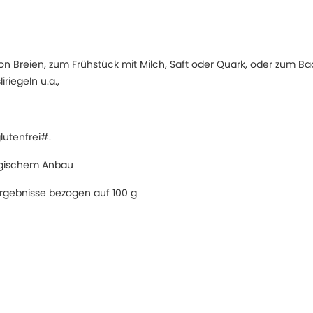
von Breien, zum Frühstück mit Milch, Saft oder Quark, oder zum Ba
riegeln u.a.,
lutenfrei#.
logischem Anbau
rgebnisse bezogen auf 100 g