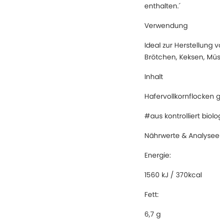
enthalten.´
Verwendung
Ideal zur Herstellung 
Brötchen, Keksen, Müsli
Inhalt
Hafervollkornflocken g
#aus kontrolliert bio
Nährwerte & Analysee
Energie:
1560 kJ / 370kcal
Fett:
6,7 g