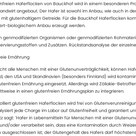
tenfreien Haferflocken von Bauckhof wird in einem besonderen Pr
andwirt angebaut. Der Hafer ist sowohl im Anbau, wie auch in der
 mit glutenhaltigem Getreide. Für die Bauckhof Haferflocken k
lliert-biologischem Anbau erzeugt werden.
genmodifizierten Organismen oder genmodifizierten Rohmateria
vierungsstoffen und Zusätzen. Rückstandsanalyse der einzelnen
reie Ernährung
cht alle Menschen mit einer Glutenunverträglichkeit, können Hafe
nd, den USA und Skandinavien (besonders Finnland) wird kontamin
utenfreien Ernährung eingesetzt. Allerdings wird Zöliakie-Betrof
tweise in einen glutenfreien Ernährungsplan zu integrieren.
rolliert glutenfreien Haferflocken wird frei von Glutenverunrein
lysiert jede Charge im Labor auf Glutenfreiheit und garantiert u
z sagt: ´Hafer in Lebensmitteln für Menschen mit einer Glutenunv
et und/oder verarbeitet sein, dass eine Kontamination durch Weiz
 ausgeschlossen ist; der Glutengehalt des Hafers darf höchste