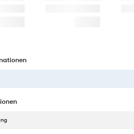
mationen
tionen
ung