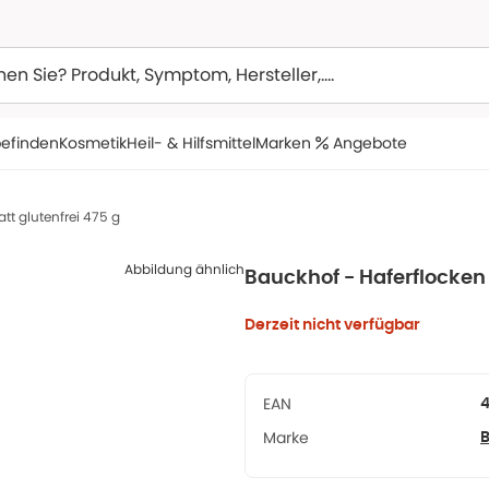
efinden
Kosmetik
Heil- & Hilfsmittel
Marken
Angebote
tt glutenfrei 475 g
Abbildung ähnlich
Bauckhof - Haferflocken 
Derzeit nicht verfügbar
EAN
4
Marke