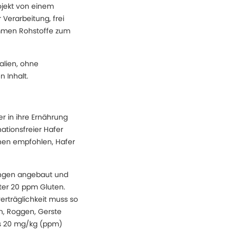
ojekt von einem
 Verarbeitung, frei
ommen Rohstoffe zum
lien, ohne
 Inhalt.
r in ihre Ernährung
ationsfreier Hafer
fenen empfohlen, Hafer
igungen angebaut und
nter 20 ppm Gluten.
erträglichkeit muss so
en, Roggen, Gerste
ns 20 mg/kg (ppm)