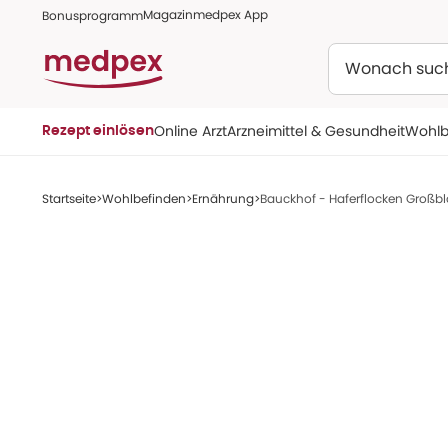
Magazin
medpex App
Bonusprogramm
Suchen
Online Arzt
Arzneimittel & Gesundheit
Wohlb
Rezept einlösen
Startseite
Wohlbefinden
Ernährung
Bauckhof - Haferflocken Großbla