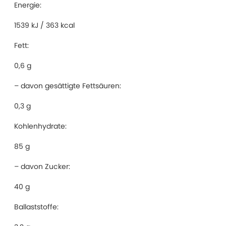
Energie:
1539 kJ / 363 kcal
Fett:
0,6 g
– davon gesättigte Fettsäuren:
0,3 g
Kohlenhydrate:
85 g
– davon Zucker:
40 g
Ballaststoffe: