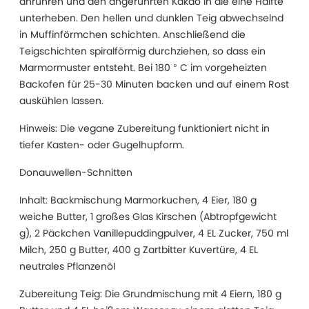
anrühren und den angerührten Kakao in die eine Hälfte
unterheben. Den hellen und dunklen Teig abwechselnd
in Muffinförmchen schichten. Anschließend die
Teigschichten spiralförmig durchziehen, so dass ein
Marmormuster entsteht. Bei 180 ° C im vorgeheizten
Backofen für 25-30 Minuten backen und auf einem Rost
auskühlen lassen.
Hinweis: Die vegane Zubereitung funktioniert nicht in
tiefer Kasten- oder Gugelhupform.
Donauwellen-Schnitten
Inhalt: Backmischung Marmorkuchen, 4 Eier, 180 g
weiche Butter, 1 großes Glas Kirschen (Abtropfgewicht
g), 2 Päckchen Vanillepuddingpulver, 4 EL Zucker, 750 ml
Milch, 250 g Butter, 400 g Zartbitter Kuvertüre, 4 EL
neutrales Pflanzenöl
Zubereitung Teig: Die Grundmischung mit 4 Eiern, 180 g