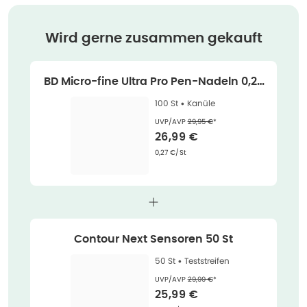
Wird gerne zusammen gekauft
BD Micro-fine Ultra Pro Pen-Nadeln 0,23
x 100 St
100 St •
Kanüle
Ehemaliger Preis (U V P)
:
UVP/AVP
29,95 €
*
Verkaufspreis
:
26,99 €
Grundpreis
:
0,27 €/St
Contour Next Sensoren 50 St
50 St •
Teststreifen
Ehemaliger Preis (U V P)
:
UVP/AVP
29,99 €
*
Verkaufspreis
:
25,99 €