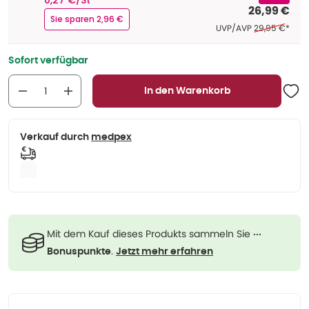
0,27 €/St
26,99 €
Sie sparen 2,96 €
Ehemaliger Pre
UVP/AVP
29,95 €
*
Sofort verfügbar
In den Warenkorb
Verkauf durch
medpex
Mit dem Kauf dieses Produkts sammeln Sie
···
.
Bonuspunkte
Jetzt mehr erfahren