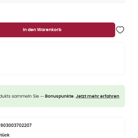
In den Warenkorb
odukts sammeln Sie
.
··· Bonuspunkte
Jetzt mehr erfahren
5903003702207
tück