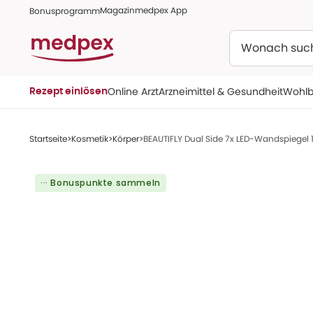
Magazin
medpex App
Bonusprogramm
Suchen
Online Arzt
Arzneimittel & Gesundheit
Wohlb
Rezept einlösen
Startseite
Kosmetik
Körper
BEAUTIFLY Dual Side 7x LED-Wandspiegel 1
··· Bonuspunkte sammeln