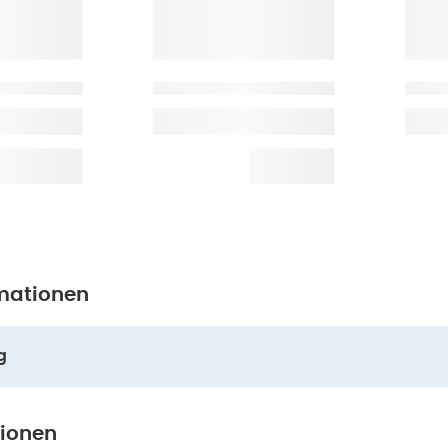
mationen
g
tionen