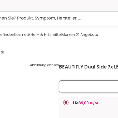
efinden
Kosmetik
Heil- & Hilfsmittel
Marken
Angebote
 St
Abbildung ähnlich
BEAUTIFLY Dual Side 7x 
89,00 €/St
1 St