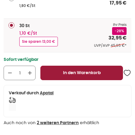
17,95 €
1,80 €/St
Ihr Preis
30 St
-28%
1,10 €/St
32,95 €
Sie sparen 13,00 €
Ehemaliger Pre
UVP/AVP
45,95 €
*
Sofort verfügbar
In den Warenkorb
Verkauf durch
Apotal
Auch noch von
erhältlich
2 weiteren Partnern