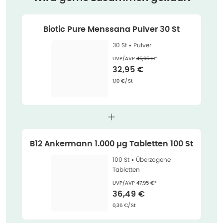
Biotic Pure Menssana Pulver 30 St
30 St •
Pulver
Ehemaliger Preis (U V P)
:
UVP/AVP
45,95 €
*
Verkaufspreis
:
32,95 €
Grundpreis
:
1,10 €/St
B12 Ankermann 1.000 µg Tabletten 100 St
100 St •
Überzogene
Tabletten
Ehemaliger Preis (U V P)
:
UVP/AVP
47,95 €
*
Verkaufspreis
:
36,49 €
Grundpreis
:
0,36 €/St