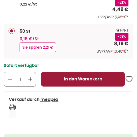
-21%
0,22 €/St
4,49 €
Ehemaliger P
UVP/AVP
5,65 €
*
Ihr Preis
50 St
-21%
0,16 €/St
8,19 €
Sie sparen 2,21 €
Ehemaliger Pr
UVP/AVP
10,40 €
*
Sofort verfügbar
In den Warenkorb
Verkauf durch
medpex