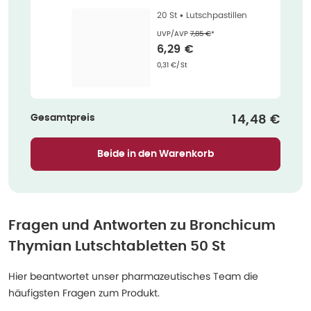
St
20 St •
Lutschpastillen
Ehemaliger Preis (U V P)
:
UVP/AVP
7,85 €
*
Verkaufspreis
:
6,29 €
Grundpreis
:
0,31 €/St
Gesamtpreis
Verkaufspre
14,48 €
Beide in den Warenkorb
Fragen und Antworten zu
Bronchicum
Thymian Lutschtabletten 50 St
Hier beantwortet unser pharmazeutisches Team die
häufigsten Fragen zum Produkt.