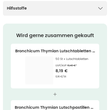
Hilfsstoffe
Wird gerne zusammen gekauft
Bronchicum Thymian Lutschtabletten 5
0 St
50 St •
Lutschtabletten
Ehemaliger Preis (U V P)
:
UVP/AVP
10,40 €
*
Verkaufspreis
:
8,19 €
Grundpreis
:
0,16 €/St
Bronchicum Thymian Lutschpastillen 20