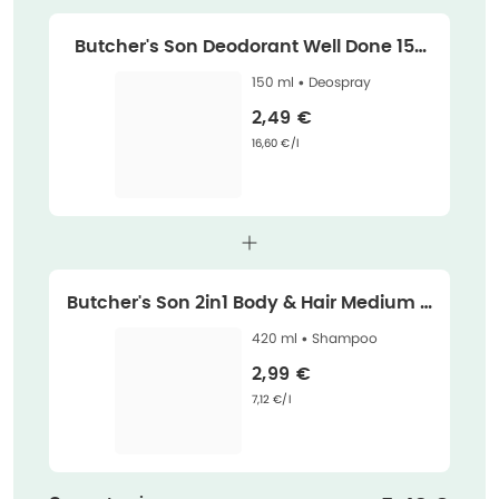
Butcher's Son Deodorant Well Done 150
ml
150 ml •
Deospray
Verkaufspreis
:
2,49 €
Grundpreis
:
16,60 €/l
Butcher's Son 2in1 Body & Hair Medium 4
20 ml
420 ml •
Shampoo
Verkaufspreis
:
2,99 €
Grundpreis
:
7,12 €/l