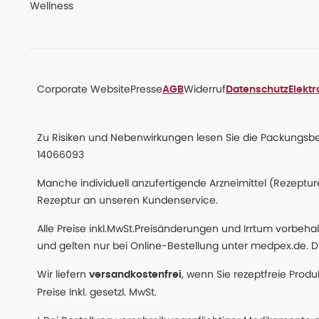
Wellness
Corporate Website
Presse
Widerruf
AGB
Datenschutz
Elekt
Zu Risiken und Nebenwirkungen lesen Sie die Packungsbeil
14066093
Manche individuell anzufertigende Arzneimittel (Rezepture
Rezeptur an unseren Kundenservice.
Alle Preise inkl.MwSt.Preisänderungen und Irrtum vorbeh
und gelten nur bei Online-Bestellung unter medpex.de. Di
Wir liefern
, wenn Sie rezeptfreie Prod
versandkostenfrei
Preise Inkl. gesetzl. MwSt.