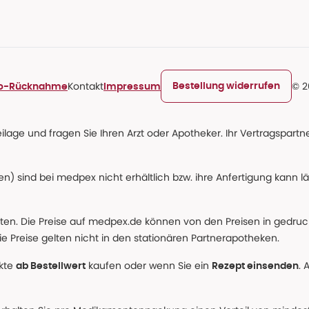
Kontakt
© 2
Bestellung widerrufen
ro-Rücknahme
Impressum
age und fragen Sie Ihren Arzt oder Apotheker. Ihr Vertragspartner
n) sind bei medpex nicht erhältlich bzw. ihre Anfertigung kann l
alten. Die Preise auf medpex.de können von den Preisen in gedru
e Preise gelten nicht in den stationären Partnerapotheken.
ukte
kaufen oder wenn Sie ein
. 
ab Bestellwert
Rezept einsenden