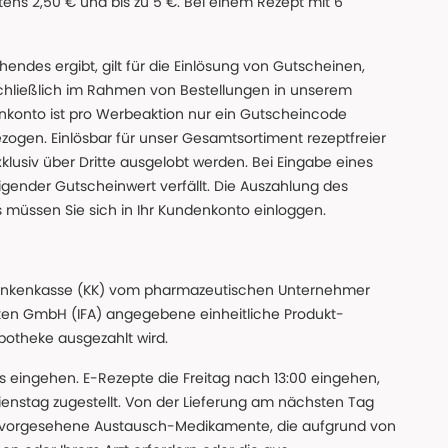
ns 2,50 € und bis zu 5 €. Bei einem Rezept mit 6
des ergibt, gilt für die Einlösung von Gutscheinen,
chließlich im Rahmen von Bestellungen in unserem
nkonto ist pro Werbeaktion nur ein Gutscheincode
gen. Einlösbar für unser Gesamtsortiment rezeptfreier
xklusiv über Dritte ausgelobt werden. Bei Eingabe eines
gender Gutscheinwert verfällt. Die Auszahlung des
s müssen Sie sich in Ihr Kundenkonto einloggen.
n Krankenkasse (KK) vom pharmazeutischen Unternehmer
ten GmbH (IFA) angegebene einheitliche Produkt-
Apotheke ausgezahlt wird.
uns eingehen. E-Rezepte die Freitag nach 13:00 eingehen,
nstag zugestellt. Von der Lieferung am nächsten Tag
 vorgesehene Austausch-Medikamente, die aufgrund von