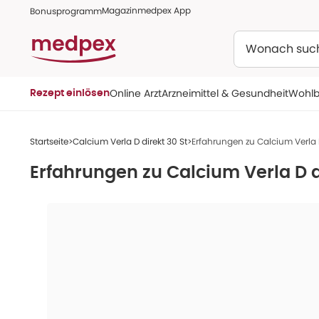
Magazin
medpex App
Bonusprogramm
Suchen
Online Arzt
Arzneimittel & Gesundheit
Wohlb
Rezept einlösen
Startseite
Calcium Verla D direkt 30 St
Erfahrungen zu Calcium Verla D
Erfahrungen zu
Calcium Verla D d