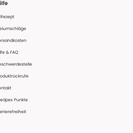
ilfe
-Rezept
reiumschläge
ersandkosten
lfe & FAQ
eschwerdestelle
roduktrückrufe
ontakt
edpex Punkte
rrierefreiheit