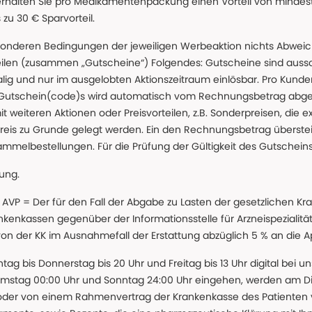
erhalten Sie pro Medikamentenpackung einen Vorteil von mindeste
u 30 € Sparvorteil.
nderen Bedingungen der jeweiligen Werbeaktion nichts Abweichen
teilen (zusammen „Gutscheine“) Folgendes: Gutscheine sind auss
g und nur im ausgelobten Aktionszeitraum einlösbar. Pro Kunde
 Gutschein(code)s wird automatisch vom Rechnungsbetrag abgezo
t weiteren Aktionen oder Preisvorteilen, z.B. Sonderpreisen, die e
reis zu Grunde gelegt werden. Ein den Rechnungsbetrag überstei
ammelbestellungen. Für die Prüfung der Gültigkeit des Gutschein
lung.
 * AVP = Der für den Fall der Abgabe zu Lasten der gesetzliche
nkassen gegenüber der Informationsstelle für Arzneispezialitä
 von der KK im Ausnahmefall der Erstattung abzüglich 5 % an die 
ntag bis Donnerstag bis 20 Uhr und Freitag bis 13 Uhr digital bei 
amstag 00:00 Uhr und Sonntag 24:00 Uhr eingehen, werden am Die
oder von einem Rahmenvertrag der Krankenkasse des Patienten