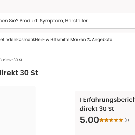
efinden
Kosmetik
Heil- & Hilfsmittel
Marken
Angebote
 direkt 30 St
irekt 30 St
1
Erfahrungsberich
direkt 30 St
5.00
(
1
)