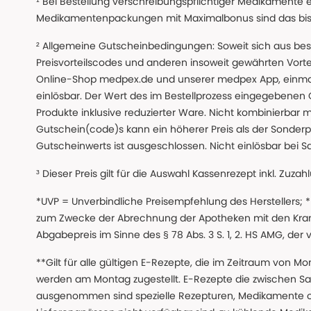
¹ Bei Bestellung verschreibungspflichtiger Medikamente 
Medikamentenpackungen mit Maximalbonus sind das bis z
² Allgemeine Gutscheinbedingungen: Soweit sich aus beso
Preisvorteilscodes und anderen insoweit gewährten Vor
Online-Shop medpex.de und unserer medpex App, einmali
einlösbar. Der Wert des im Bestellprozess eingegebenen
Produkte inklusive reduzierter Ware. Nicht kombinierbar mi
Gutschein(code)s kann ein höherer Preis als der Sonderp
Gutscheinwerts ist ausgeschlossen. Nicht einlösbar bei S
³ Dieser Preis gilt für die Auswahl Kassenrezept inkl. Zuzah
*UVP = Unverbindliche Preisempfehlung des Herstellers;
zum Zwecke der Abrechnung der Apotheken mit den Kranke
Abgabepreis im Sinne des § 78 Abs. 3 S. 1, 2. HS AMG, der
**Gilt für alle gültigen E-Rezepte, die im Zeitraum von Mo
werden am Montag zugestellt. E-Rezepte die zwischen S
ausgenommen sind spezielle Rezepturen, Medikamente 