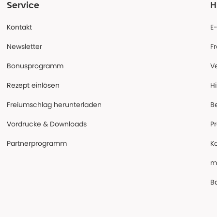
Service
H
Kontakt
E
Newsletter
F
Bonusprogramm
V
Rezept einlösen
Hi
Freiumschlag herunterladen
B
Vordrucke & Downloads
P
Partnerprogramm
K
m
Ba