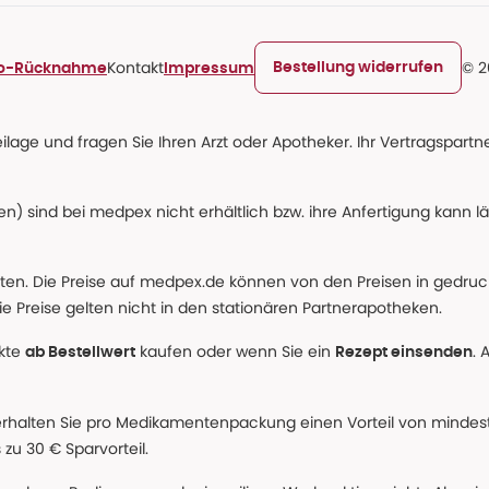
Kontakt
© 2
Bestellung widerrufen
ro-Rücknahme
Impressum
age und fragen Sie Ihren Arzt oder Apotheker. Ihr Vertragspartner
n) sind bei medpex nicht erhältlich bzw. ihre Anfertigung kann l
alten. Die Preise auf medpex.de können von den Preisen in gedru
e Preise gelten nicht in den stationären Partnerapotheken.
ukte
kaufen oder wenn Sie ein
. 
ab Bestellwert
Rezept einsenden
erhalten Sie pro Medikamentenpackung einen Vorteil von mindeste
u 30 € Sparvorteil.