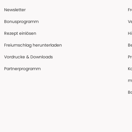
Newsletter
F
Bonusprogramm
V
Rezept einlösen
Hi
Freiumschlag herunterladen
B
Vordrucke & Downloads
P
Partnerprogramm
K
m
Ba