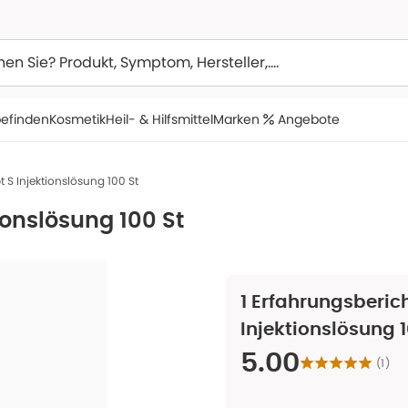
efinden
Kosmetik
Heil- & Hilfsmittel
Marken
Angebote
 S Injektionslösung 100 St
ionslösung 100 St
1
Erfahrungsberich
Injektionslösung 1
5.00
(
1
)