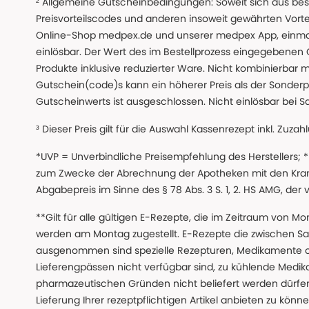
² Allgemeine Gutscheinbedingungen: Soweit sich aus beso
Preisvorteilscodes und anderen insoweit gewährten Vor
Online-Shop medpex.de und unserer medpex App, einmali
einlösbar. Der Wert des im Bestellprozess eingegebenen
Produkte inklusive reduzierter Ware. Nicht kombinierbar mi
Gutschein(code)s kann ein höherer Preis als der Sonderp
Gutscheinwerts ist ausgeschlossen. Nicht einlösbar bei S
³ Dieser Preis gilt für die Auswahl Kassenrezept inkl. Zuzah
*UVP = Unverbindliche Preisempfehlung des Herstellers;
zum Zwecke der Abrechnung der Apotheken mit den Kranke
Abgabepreis im Sinne des § 78 Abs. 3 S. 1, 2. HS AMG, der
**Gilt für alle gültigen E-Rezepte, die im Zeitraum von Mo
werden am Montag zugestellt. E-Rezepte die zwischen S
ausgenommen sind spezielle Rezepturen, Medikamente 
Lieferengpässen nicht verfügbar sind, zu kühlende Medik
pharmazeutischen Gründen nicht beliefert werden dürfen
Lieferung Ihrer rezeptpflichtigen Artikel anbieten zu k