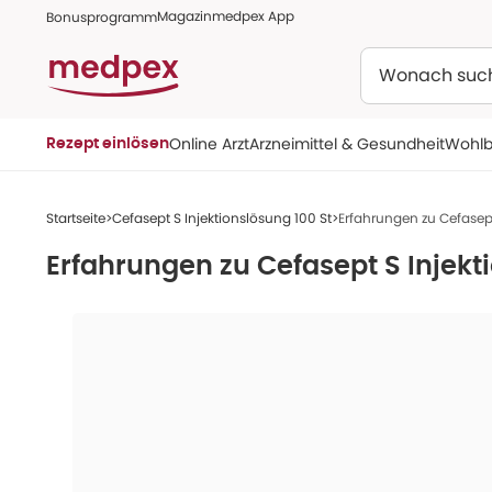
Magazin
medpex App
Bonusprogramm
Suchen
Online Arzt
Arzneimittel & Gesundheit
Wohlb
Rezept einlösen
Startseite
Cefasept S Injektionslösung 100 St
Erfahrungen zu Cefasept
Erfahrungen zu
Cefasept S Injekt