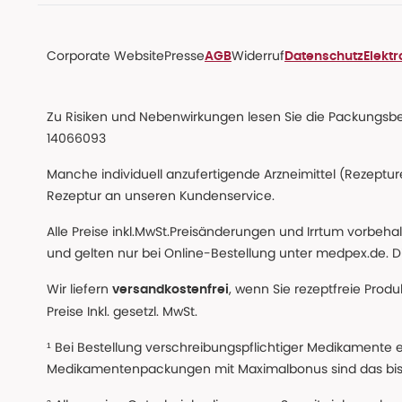
Corporate Website
Presse
Widerruf
AGB
Datenschutz
Elekt
Zu Risiken und Nebenwirkungen lesen Sie die Packungsbeil
14066093
Manche individuell anzufertigende Arzneimittel (Rezepture
Rezeptur an unseren Kundenservice.
Alle Preise inkl.MwSt.Preisänderungen und Irrtum vorbeh
und gelten nur bei Online-Bestellung unter medpex.de. Di
Wir liefern
, wenn Sie rezeptfreie Prod
versandkostenfrei
Preise Inkl. gesetzl. MwSt.
¹ Bei Bestellung verschreibungspflichtiger Medikamente 
Medikamentenpackungen mit Maximalbonus sind das bis z