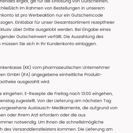
des ergibt, gilt für die Einlösung von Gutscheinen,
chließlich im Rahmen von Bestellungen in unserem
nkonto ist pro Werbeaktion nur ein Gutscheincode
gen. Einlösbar für unser Gesamtsortiment rezeptfreier
xklusiv über Dritte ausgelobt werden. Bei Eingabe eines
gender Gutscheinwert verfällt. Die Auszahlung des
s müssen Sie sich in Ihr Kundenkonto einloggen.
n Krankenkasse (KK) vom pharmazeutischen Unternehmer
ten GmbH (IFA) angegebene einheitliche Produkt-
Apotheke ausgezahlt wird.
uns eingehen. E-Rezepte die Freitag nach 13:00 eingehen,
nstag zugestellt. Von der Lieferung am nächsten Tag
 vorgesehene Austausch-Medikamente, die aufgrund von
en oder Ihrem Arzt erfordern oder die aus
nummer notwendig. Um Ihnen die schnellstmögliche
sch des Versanddienstleisters kommen. Die Lieferung am