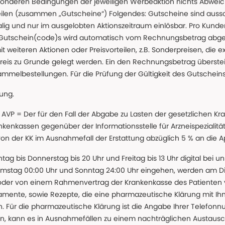
nderen Bedingungen der jeweiligen Werbeaktion nichts Abweichen
teilen (zusammen „Gutscheine“) Folgendes: Gutscheine sind auss
g und nur im ausgelobten Aktionszeitraum einlösbar. Pro Kunde
 Gutschein(code)s wird automatisch vom Rechnungsbetrag abgezo
t weiteren Aktionen oder Preisvorteilen, z.B. Sonderpreisen, die e
reis zu Grunde gelegt werden. Ein den Rechnungsbetrag überstei
ammelbestellungen. Für die Prüfung der Gültigkeit des Gutschein
lung.
 * AVP = Der für den Fall der Abgabe zu Lasten der gesetzliche
nkassen gegenüber der Informationsstelle für Arzneispezialitä
 von der KK im Ausnahmefall der Erstattung abzüglich 5 % an die 
ntag bis Donnerstag bis 20 Uhr und Freitag bis 13 Uhr digital bei 
amstag 00:00 Uhr und Sonntag 24:00 Uhr eingehen, werden am Die
oder von einem Rahmenvertrag der Krankenkasse des Patienten
amente, sowie Rezepte, die eine pharmazeutische Klärung mit Ihn
. Für die pharmazeutische Klärung ist die Angabe Ihrer Telefon
önnen, kann es in Ausnahmefällen zu einem nachträglichen Austau