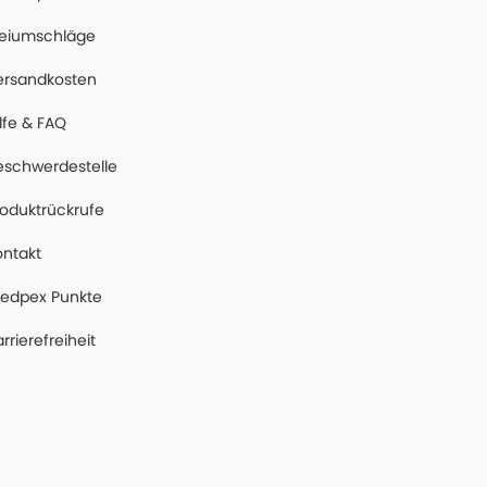
reiumschläge
ersandkosten
lfe & FAQ
eschwerdestelle
roduktrückrufe
ontakt
edpex Punkte
rrierefreiheit