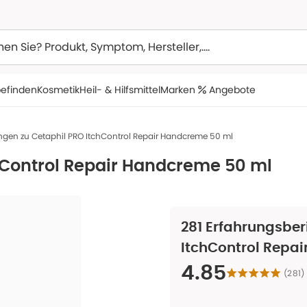
efinden
Kosmetik
Heil- & Hilfsmittel
Marken
Angebote
ngen zu Cetaphil PRO ItchControl Repair Handcreme 50 ml
hControl Repair Handcreme 50 ml
281
Erfahrungsberi
ItchControl Repa
4.85
(
281
)