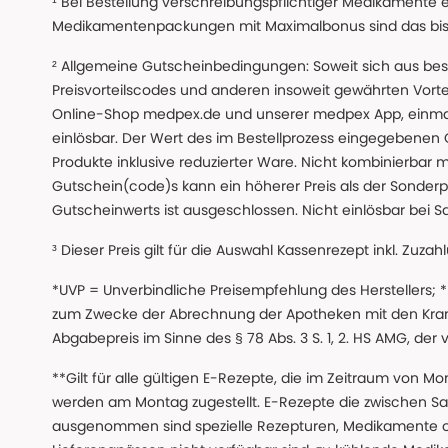
¹ Bei Bestellung verschreibungspflichtiger Medikamente 
Medikamentenpackungen mit Maximalbonus sind das bis z
² Allgemeine Gutscheinbedingungen: Soweit sich aus beso
Preisvorteilscodes und anderen insoweit gewährten Vor
Online-Shop medpex.de und unserer medpex App, einmali
einlösbar. Der Wert des im Bestellprozess eingegebenen
Produkte inklusive reduzierter Ware. Nicht kombinierbar mi
Gutschein(code)s kann ein höherer Preis als der Sonderp
Gutscheinwerts ist ausgeschlossen. Nicht einlösbar bei S
³ Dieser Preis gilt für die Auswahl Kassenrezept inkl. Zuzah
*UVP = Unverbindliche Preisempfehlung des Herstellers;
zum Zwecke der Abrechnung der Apotheken mit den Kranke
Abgabepreis im Sinne des § 78 Abs. 3 S. 1, 2. HS AMG, der
**Gilt für alle gültigen E-Rezepte, die im Zeitraum von Mo
werden am Montag zugestellt. E-Rezepte die zwischen S
ausgenommen sind spezielle Rezepturen, Medikamente 