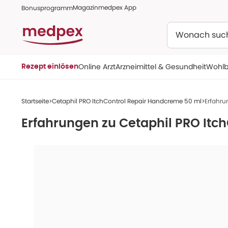
Magazin
medpex App
Bonusprogramm
Suchen
Online Arzt
Arzneimittel & Gesundheit
Wohlb
Rezept einlösen
Startseite
Cetaphil PRO ItchControl Repair Handcreme 50 ml
Erfahru
Erfahrungen zu
Cetaphil PRO Itc