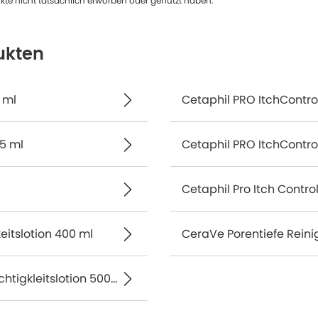
te nicht tatsächlich erworben oder genutzt haben.
ukten
 ml
Cetaphil PRO ItchControl
5 ml
Cetaphil PRO ItchContr
Cetaphil Pro Itch Contr
eitslotion 400 ml
CeraVe Porentiefe Rein
Cetaphil PRO Urea 10% Intensiv aufbauende Feuchtigkleitslotion 500 ml