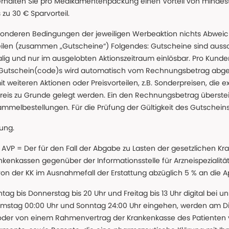
erhalten Sie pro Medikamentenpackung einen Vorteil von mindeste
u 30 € Sparvorteil.
nderen Bedingungen der jeweiligen Werbeaktion nichts Abweichen
teilen (zusammen „Gutscheine“) Folgendes: Gutscheine sind auss
g und nur im ausgelobten Aktionszeitraum einlösbar. Pro Kunde
 Gutschein(code)s wird automatisch vom Rechnungsbetrag abgezo
t weiteren Aktionen oder Preisvorteilen, z.B. Sonderpreisen, die e
reis zu Grunde gelegt werden. Ein den Rechnungsbetrag überstei
ammelbestellungen. Für die Prüfung der Gültigkeit des Gutschein
lung.
 * AVP = Der für den Fall der Abgabe zu Lasten der gesetzliche
nkassen gegenüber der Informationsstelle für Arzneispezialitä
 von der KK im Ausnahmefall der Erstattung abzüglich 5 % an die 
ntag bis Donnerstag bis 20 Uhr und Freitag bis 13 Uhr digital bei 
amstag 00:00 Uhr und Sonntag 24:00 Uhr eingehen, werden am Die
oder von einem Rahmenvertrag der Krankenkasse des Patienten