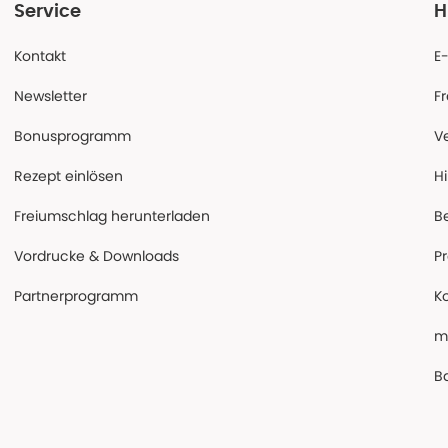
Service
H
Kontakt
E
Newsletter
F
Bonusprogramm
V
Rezept einlösen
Hi
Freiumschlag herunterladen
B
Vordrucke & Downloads
P
Partnerprogramm
K
m
Ba