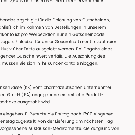
ns 2,50 € und bis zu 5 €. Bei einem Rezept mit 6
des ergibt, gilt für die Einlösung von Gutscheinen,
chließlich im Rahmen von Bestellungen in unserem
nkonto ist pro Werbeaktion nur ein Gutscheincode
gen. Einlösbar für unser Gesamtsortiment rezeptfreier
xklusiv über Dritte ausgelobt werden. Bei Eingabe eines
gender Gutscheinwert verfällt. Die Auszahlung des
s müssen Sie sich in Ihr Kundenkonto einloggen.
n Krankenkasse (KK) vom pharmazeutischen Unternehmer
ten GmbH (IFA) angegebene einheitliche Produkt-
Apotheke ausgezahlt wird.
uns eingehen. E-Rezepte die Freitag nach 13:00 eingehen,
nstag zugestellt. Von der Lieferung am nächsten Tag
 vorgesehene Austausch-Medikamente, die aufgrund von