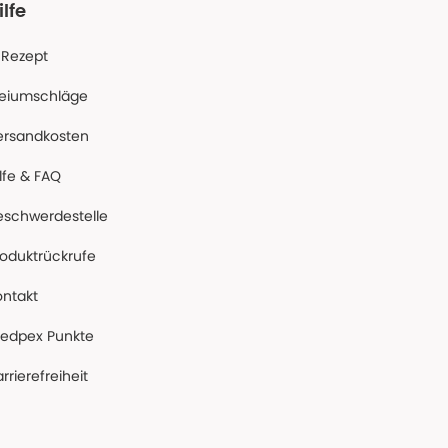
ilfe
-Rezept
reiumschläge
ersandkosten
lfe & FAQ
eschwerdestelle
roduktrückrufe
ontakt
edpex Punkte
rrierefreiheit