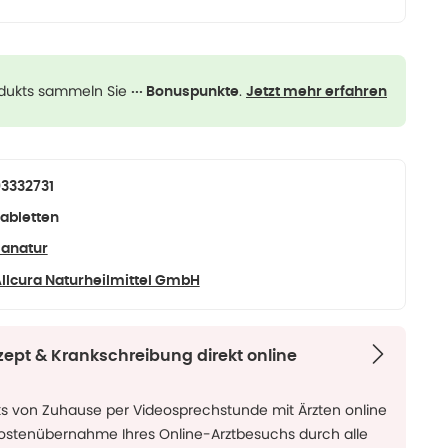
odukts sammeln Sie
.
··· Bonuspunkte
Jetzt mehr erfahren
3332731
abletten
anatur
llcura Naturheilmittel GmbH
zept & Krankschreibung direkt online
ks von Zuhause per Videosprechstunde mit Ärzten online
Kostenübernahme Ihres Online-Arztbesuchs durch alle