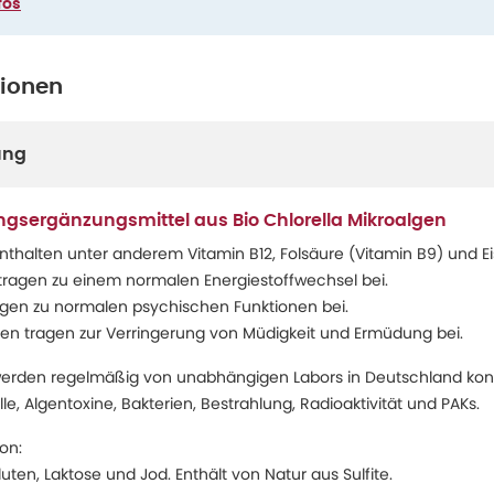
fos
tionen
ung
ngsergänzungsmittel aus Bio Chlorella Mikroalgen
nthalten unter anderem Vitamin B12, Folsäure (Vitamin B9) und Ei
 tragen zu einem normalen Energiestoffwechsel bei.
agen zu normalen psychischen Funktionen bei.
isen tragen zur Verringerung von Müdigkeit und Ermüdung bei.
werden regelmäßig von unabhängigen Labors in Deutschland kontro
le, Algentoxine, Bakterien, Bestrahlung, Radioaktivität und PAKs.
on:
ten, Laktose und Jod. Enthält von Natur aus Sulfite.