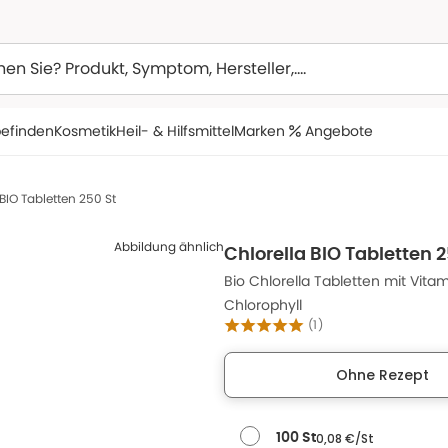
efinden
Kosmetik
Heil- & Hilfsmittel
Marken
Angebote
 BIO Tabletten 250 St
Abbildung ähnlich
Chlorella BIO Tabletten 2
Bio Chlorella Tabletten mit Vitam
Chlorophyll
(
1
)
Ohne Rezept
0,08 €/St
100 St