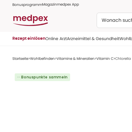
Magazin
medpex App
Bonusprogramm
Suchen
Online Arzt
Arzneimittel & Gesundheit
Wohlb
Rezept einlösen
Startseite
Wohlbefinden
Vitamine & Mineralien
Vitamin C
Chlorella
··· Bonuspunkte sammeln