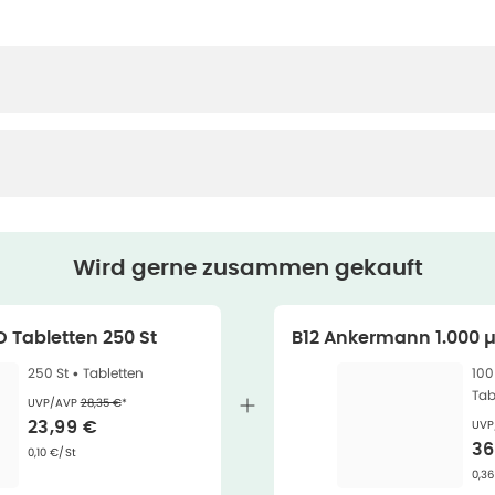
Wird gerne zusammen gekauft
O Tabletten 250 St
B12 Ankermann 1.000 µ
t
250 St •
Tabletten
100
Tab
Ehemaliger Preis (U V P)
:
UVP/AVP
28,35 €
*
UVP
Verkaufspreis
:
23,99 €
Ve
36
Grundpreis
:
0,10 €/St
Gru
0,36