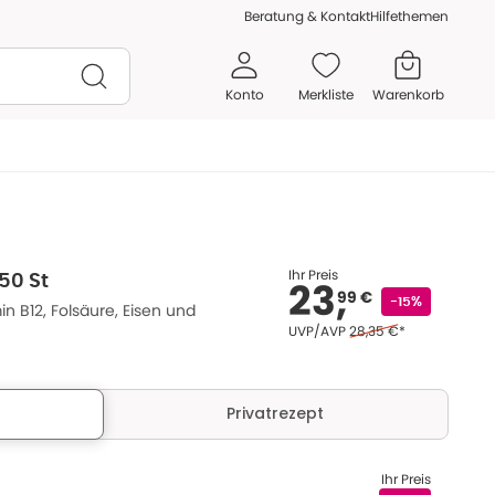
Beratung & Kontakt
Hilfethemen
Konto
Merkliste
Warenkorb
Ihr Preis
50 St
23,
99 €
-15%
in B12, Folsäure, Eisen und
Ehemaliger Preis (U V P
UVP/AVP
28,35 €
*
Privatrezept
Ihr Preis