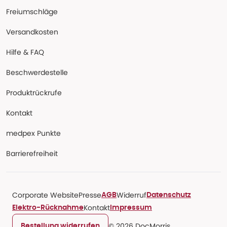
Freiumschläge
Versandkosten
Hilfe & FAQ
Beschwerdestelle
Produktrückrufe
Kontakt
medpex Punkte
Barrierefreiheit
Corporate Website
Presse
Widerruf
AGB
Datenschutz
Kontakt
Elektro-Rücknahme
Impressum
© 2026 DocMorris
Bestellung widerrufen