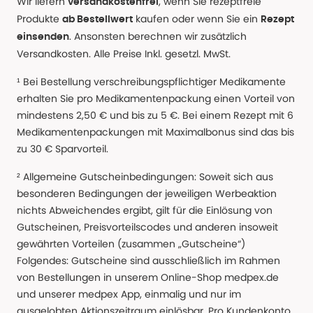
Wir liefern
, wenn Sie rezeptfreie
versandkostenfrei
Produkte
kaufen oder wenn Sie ein
ab Bestellwert
Rezept
. Ansonsten berechnen wir zusätzlich
einsenden
Versandkosten. Alle Preise Inkl. gesetzl. MwSt.
¹ Bei Bestellung verschreibungspflichtiger Medikamente
erhalten Sie pro Medikamentenpackung einen Vorteil von
mindestens 2,50 € und bis zu 5 €. Bei einem Rezept mit 6
Medikamentenpackungen mit Maximalbonus sind das bis
zu 30 € Sparvorteil.
² Allgemeine Gutscheinbedingungen: Soweit sich aus
besonderen Bedingungen der jeweiligen Werbeaktion
nichts Abweichendes ergibt, gilt für die Einlösung von
Gutscheinen, Preisvorteilscodes und anderen insoweit
gewährten Vorteilen (zusammen „Gutscheine“)
Folgendes: Gutscheine sind ausschließlich im Rahmen
von Bestellungen in unserem Online-Shop medpex.de
und unserer medpex App, einmalig und nur im
ausgelobten Aktionszeitraum einlösbar. Pro Kundenkonto