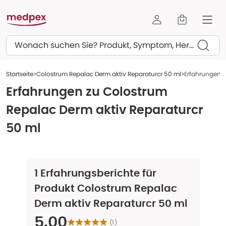
Suchen
Startseite
Colostrum Repalac Derm aktiv Reparaturcr 50 ml
Erfahrungen z
Erfahrungen zu
Colostrum
Repalac Derm aktiv Reparaturcr
50 ml
1
Erfahrungsberichte für
Produkt
Colostrum Repalac
Derm aktiv Reparaturcr 50 ml
5.00
(
1
)