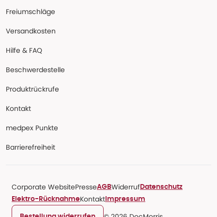
Freiumschläge
Versandkosten
Hilfe & FAQ
Beschwerdestelle
Produktrückrufe
Kontakt
medpex Punkte
Barrierefreiheit
Corporate Website
Presse
Widerruf
AGB
Datenschutz
Kontakt
Elektro-Rücknahme
Impressum
© 2026 DocMorris
Bestellung widerrufen