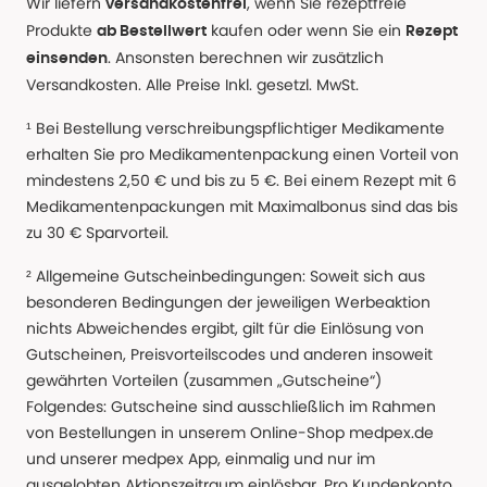
Wir liefern
, wenn Sie rezeptfreie
versandkostenfrei
Produkte
kaufen oder wenn Sie ein
ab Bestellwert
Rezept
. Ansonsten berechnen wir zusätzlich
einsenden
Versandkosten. Alle Preise Inkl. gesetzl. MwSt.
¹ Bei Bestellung verschreibungspflichtiger Medikamente
erhalten Sie pro Medikamentenpackung einen Vorteil von
mindestens 2,50 € und bis zu 5 €. Bei einem Rezept mit 6
Medikamentenpackungen mit Maximalbonus sind das bis
zu 30 € Sparvorteil.
² Allgemeine Gutscheinbedingungen: Soweit sich aus
besonderen Bedingungen der jeweiligen Werbeaktion
nichts Abweichendes ergibt, gilt für die Einlösung von
Gutscheinen, Preisvorteilscodes und anderen insoweit
gewährten Vorteilen (zusammen „Gutscheine“)
Folgendes: Gutscheine sind ausschließlich im Rahmen
von Bestellungen in unserem Online-Shop medpex.de
und unserer medpex App, einmalig und nur im
ausgelobten Aktionszeitraum einlösbar. Pro Kundenkonto