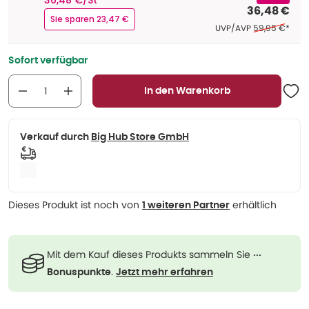
36,48 €/St
36,48 €
Sie sparen 23,47 €
Ehemaliger Pre
UVP/AVP
59,95 €
*
Sofort verfügbar
In den Warenkorb
Verkauf durch
Big Hub Store GmbH
Dieses Produkt ist noch von
erhältlich
1 weiteren Partner
Mit dem Kauf dieses Produkts sammeln Sie
···
.
Bonuspunkte
Jetzt mehr erfahren