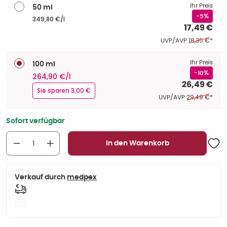
Ihr Preis
50 ml
-5%
349,80 €/l
17,49 €
Ehemaliger Pr
UVP/AVP
18,35 €
*
Ihr Preis
100 ml
-10%
264,90 €/l
26,49 €
Sie sparen 3,00 €
Ehemaliger Pre
UVP/AVP
29,49 €
*
Sofort verfügbar
In den Warenkorb
Verkauf durch
medpex