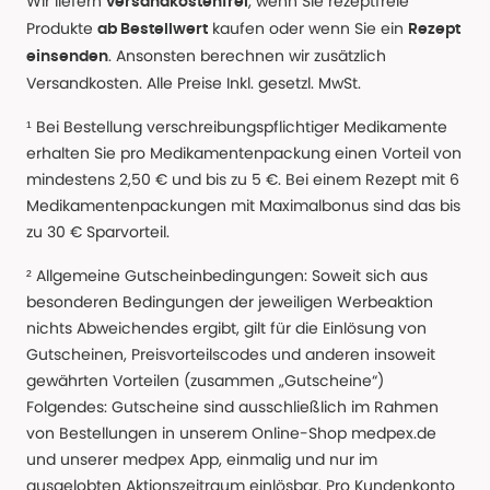
Wir liefern
, wenn Sie rezeptfreie
versandkostenfrei
Produkte
kaufen oder wenn Sie ein
ab Bestellwert
Rezept
. Ansonsten berechnen wir zusätzlich
einsenden
Versandkosten. Alle Preise Inkl. gesetzl. MwSt.
¹ Bei Bestellung verschreibungspflichtiger Medikamente
erhalten Sie pro Medikamentenpackung einen Vorteil von
mindestens 2,50 € und bis zu 5 €. Bei einem Rezept mit 6
Medikamentenpackungen mit Maximalbonus sind das bis
zu 30 € Sparvorteil.
² Allgemeine Gutscheinbedingungen: Soweit sich aus
besonderen Bedingungen der jeweiligen Werbeaktion
nichts Abweichendes ergibt, gilt für die Einlösung von
Gutscheinen, Preisvorteilscodes und anderen insoweit
gewährten Vorteilen (zusammen „Gutscheine“)
Folgendes: Gutscheine sind ausschließlich im Rahmen
von Bestellungen in unserem Online-Shop medpex.de
und unserer medpex App, einmalig und nur im
ausgelobten Aktionszeitraum einlösbar. Pro Kundenkonto