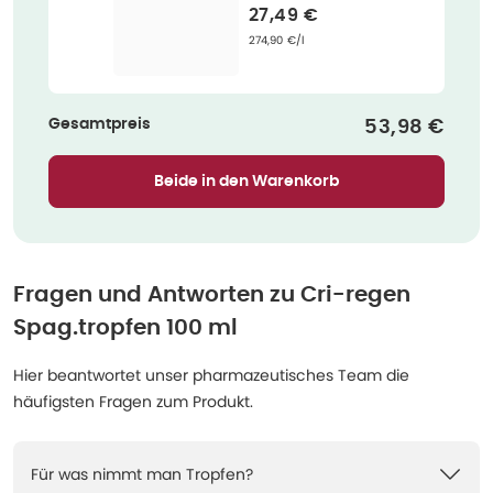
Verkaufspreis
:
27,49 €
Grundpreis
:
274,90 €/l
Gesamtpreis
Verkaufspre
53,98 €
Beide in den Warenkorb
Fragen und Antworten zu
Cri-regen
Spag.tropfen 100 ml
Hier beantwortet unser pharmazeutisches Team die
häufigsten Fragen zum Produkt.
Für was nimmt man Tropfen?