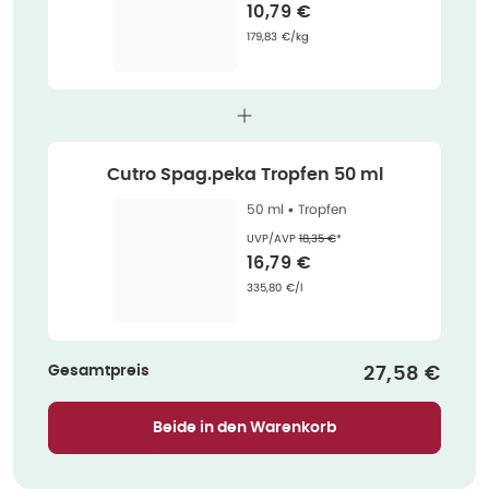
Verkaufspreis
:
10,79 €
Grundpreis
:
179,83 €/kg
Cutro Spag.peka Tropfen 50 ml
50 ml •
Tropfen
Ehemaliger Preis (U V P)
:
UVP/AVP
18,35 €
*
Verkaufspreis
:
16,79 €
Grundpreis
:
335,80 €/l
Gesamtpreis
Verkaufspre
27,58 €
Beide in den Warenkorb