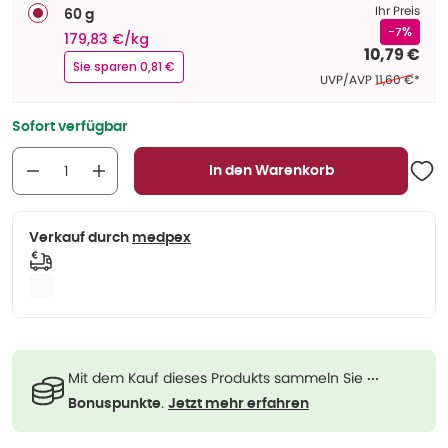
Ihr Preis
60 g
-7%
179,83 €/kg
10,79 €
Sie sparen 0,81 €
Ehemaliger P
UVP/AVP
11,60 €
*
Sofort verfügbar
In den Warenkorb
Verkauf durch
medpex
Mit dem Kauf dieses Produkts sammeln Sie
···
.
Bonuspunkte
Jetzt mehr erfahren