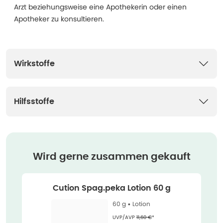
Arzt beziehungsweise eine Apothekerin oder einen
Apotheker zu konsultieren.
Wirkstoffe
Hilfsstoffe
Wird gerne zusammen gekauft
Cution Spag.peka Lotion 60 g
60 g •
Lotion
Ehemaliger Preis (U V P)
:
UVP/AVP
11,60 €
*