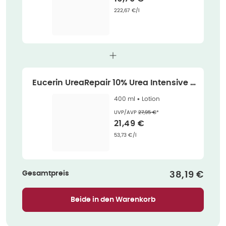
Grundpreis
:
222,67 €/l
Eucerin UreaRepair 10% Urea Intensive F
euchtigkeitslotion 400 ml
400 ml •
Lotion
Ehemaliger Preis (U V P)
:
UVP/AVP
27,95 €
*
Verkaufspreis
:
21,49 €
Grundpreis
:
53,73 €/l
Gesamtpreis
Verkaufspr
38,19 €
Beide in den Warenkorb