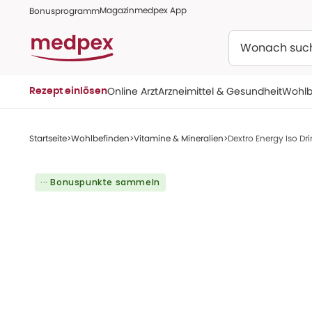
Magazin
medpex App
Bonusprogramm
Suchen
Online Arzt
Arzneimittel & Gesundheit
Wohlb
Rezept einlösen
Startseite
Wohlbefinden
Vitamine & Mineralien
Dextro Energy Iso Dr
··· Bonuspunkte sammeln