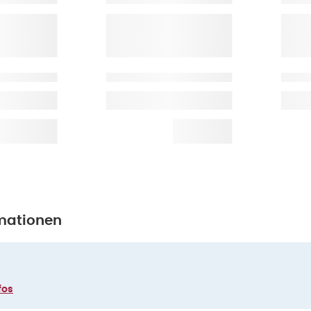
mationen
fos