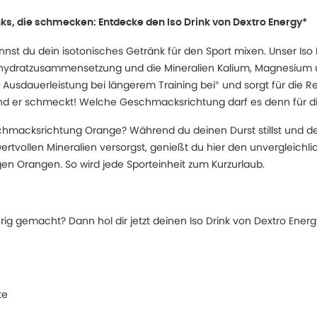
inks, die schmecken: Entdecke den Iso Drink von Dextro Energy*
nst du dein isotonisches Getränk für den Sport mixen. Unser Iso 
enhydratzusammensetzung und die Mineralien Kalium, Magnesium 
 Ausdauerleistung bei längerem Training bei° und sorgt für die R
nd er schmeckt! Welche Geschmacksrichtung darf es denn für di
hmacksrichtung Orange? Während du deinen Durst stillst und de
rtvollen Mineralien versorgst, genießt du hier den unvergleichli
n Orangen. So wird jede Sporteinheit zum Kurzurlaub.
ig gemacht? Dann hol dir jetzt deinen Iso Drink von Dextro Energ
te