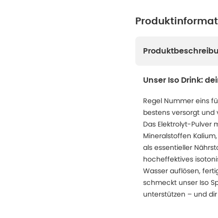
Produktinforma
Produktbeschreib
Unser Iso Drink: de
Regel Nummer eins für
bestens versorgt und v
Das Elektrolyt-Pulver 
Mineralstoffen Kalium
als essentieller Nährs
hocheffektives isotoni
Wasser auflösen, fert
schmeckt unser Iso Spo
unterstützen – und di