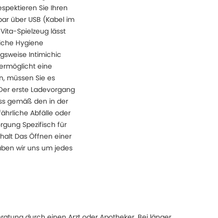
spektieren Sie Ihren
dbar über USB (Kabel im
ita-Spielzeug lässt
liche Hygiene
gsweise Intimichic
 ermöglicht eine
n, müssen Sie es
 Der erste Ladevorgang
uss gemäß den in der
hrliche Abfälle oder
rgung Spezifisch für
nhalt Das Öffnen einer
haben wir uns um jedes
eratung durch einen Arzt oder Apotheker. Bei länger