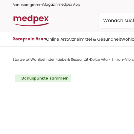
Magazin
medpex App
Bonusprogramm
Suchen
Online Arzt
Arzneimittel & Gesundheit
Wohlb
Rezept einlösen
Startseite
Wohlbefinden
Liebe & Sexualität
Dolce Vita - Silikon-Vibrat
··· Bonuspunkte sammeln