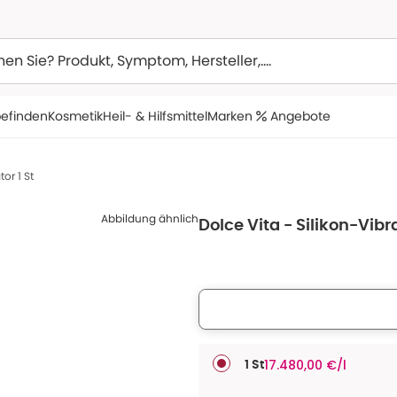
efinden
Kosmetik
Heil- & Hilfsmittel
Marken
Angebote
or 1 St
Abbildung ähnlich
Dolce Vita - Silikon-Vibra
17.480,00 €/l
1 St