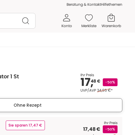
Beratung & Kontakt
Hilfethemen
Konto
Merkliste
Warenkorb
Ihr Preis
tor 1 St
17,
48 €
-50%
Ehemaliger Preis (U V 
UVP/AVP
34,95 €
*
Ohne Rezept
Ihr Preis
Sie sparen 17,47 €
17,48 €
-50%