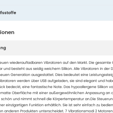
fsstoffe
tionen
ung
 neuen wiederaufladbaren Vibratoren auf den Markt. Die gesamte Q
ar und besteht aus seidig weichem Silikon. Alle Vibratoren in der 
neuen Generation ausgestattet. Dies bedeutet eine Leistungsstei
bratoren werden über USB aufgeladen, sie sind elegant und habe
ück bedeckt, eine fantastische Note. Das hypoallergene Silikon v
g matte Oberfläche mit einer außergewöhnlichen Anpassung an d
tet schön und nimmt schnell die Körpertemperatur an.Die Steuerung
er einzigartigen Funktion erhältlich. Sie ist sehr einfach zu bedie
von anderen Produkten unterscheidet. 7 Vibrationsmodi 2 Motore