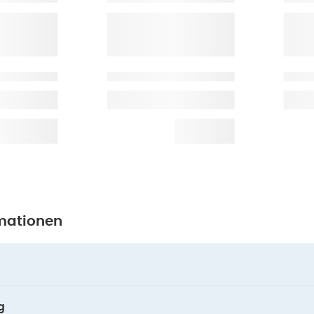
mationen
g