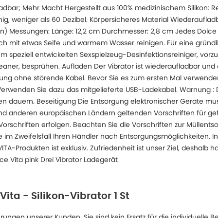
adbar; Mehr Macht Hergestellt aus 100% medizinischem Silikon: Re
hig, weniger als 60 Dezibel. Körpersicheres Material Wiederaufla
n) Messungen: Länge: 12,2 cm Durchmesser: 2,8 cm Jedes Dolce V
ach mit etwas Seife und warmem Wasser reinigen. Für eine gründ
 speziell entwickelten Sexspielzeug-Desinfektionsreiniger, vorzu
eaner, besprühen. Aufladen Der Vibrator ist wiederaufladbar und
ng ohne störende Kabel. Bevor Sie es zum ersten Mal verwende
 Verwenden Sie dazu das mitgelieferte USB-Ladekabel. Warnung :
den dauern. Beseitigung Die Entsorgung elektronischer Geräte m
d anderen europäischen Ländern geltenden Vorschriften für gefä
rschriften erfolgen. Beachten Sie die Vorschriften zur Müllentso
e im Zweifelsfall Ihren Händler nach Entsorgungsmöglichkeiten. I
TA-Produkten ist exklusiv. Zufriedenheit ist unser Ziel, deshalb 
e Vita pink Drei Vibrator Ladegerät
Vita - Silikon-Vibrator 1 St
ngen unserer Kunden. Sie sind kein Ersatz für die individuelle B