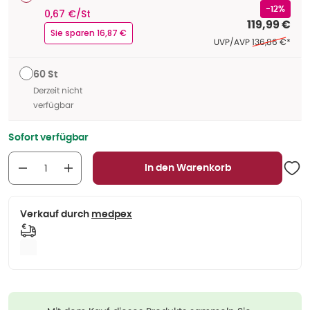
-12%
0,67 €/St
119,99 €
Sie sparen 16,87 €
Ehemaliger Pre
UVP/AVP
136,86 €
*
60 St
Derzeit nicht
verfügbar
Sofort verfügbar
In den Warenkorb
Verkauf durch
medpex