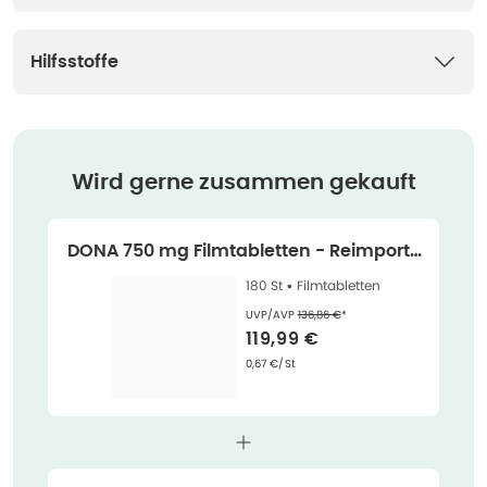
Hilfsstoffe
Wird gerne zusammen gekauft
DONA 750 mg Filmtabletten - Reimport 1
80 St
180 St •
Filmtabletten
Ehemaliger Preis (U V P)
:
UVP/AVP
136,86 €
*
Verkaufspreis
:
119,99 €
Grundpreis
:
0,67 €/St