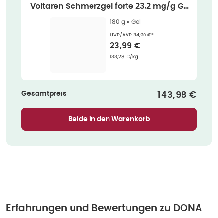
Voltaren Schmerzgel forte 23,2 mg/g Ge
l 180 g
180 g •
Gel
Ehemaliger Preis (U V P)
:
UVP/AVP
34,90 €
*
Verkaufspreis
:
23,99 €
Grundpreis
:
133,28 €/kg
Gesamtpreis
Verkaufsprei
143,98 €
Beide in den Warenkorb
Erfahrungen und Bewertungen zu
DONA