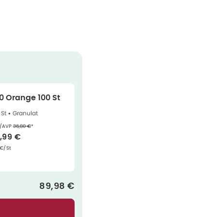
 Orange 100 St
 St •
Granulat
Ehemaliger Preis (U V P)
:
/AVP
36,80 €
*
rkaufspreis
:
,99 €
ndpreis
:
 €/St
Verkaufspreis
:
89,98 €