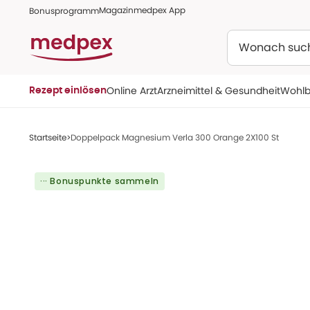
Magazin
medpex App
Bonusprogramm
Suchen
Online Arzt
Arzneimittel & Gesundheit
Wohlb
Rezept einlösen
Startseite
Doppelpack Magnesium Verla 300 Orange 2X100 St
··· Bonuspunkte sammeln