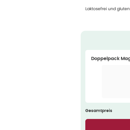
Laktosefrei und glutenf
Doppelpack Mag
nge
Gesamtpreis