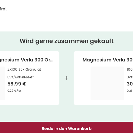
rei.
Wird gerne zusammen gekauft
nesium Verla 300 Ora
Magnesium Verla 300
 2X100 St
2X100 St •
Granulat
100
Ehemaliger Preis (U V P)
:
UVP/AVP
73,60 €
*
UVP
Verkaufspreis
:
Ve
58,99 €
30
Grundpreis
:
Gru
0,29 €/St
0,31
Beide in den Warenkorb