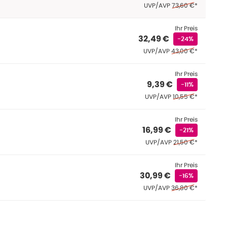
Ehemaliger Preis (U
UVP/AVP
73,60 €
*
Ihr Preis
32,49 €
-24%
Ehemaliger Preis (U
UVP/AVP
43,00 €
*
Ihr Preis
9,39 €
-11%
Ehemaliger Preis (
UVP/AVP
10,55 €
*
Ihr Preis
16,99 €
-21%
Ehemaliger Preis (
UVP/AVP
21,50 €
*
Ihr Preis
30,99 €
-16%
Ehemaliger Preis (U
UVP/AVP
36,80 €
*