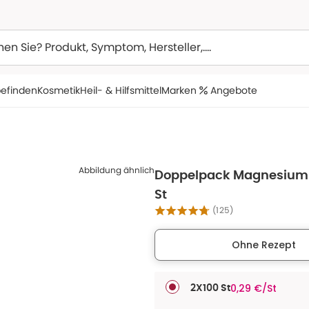
efinden
Kosmetik
Heil- & Hilfsmittel
Marken
Angebote
Abbildung ähnlich
Doppelpack Magnesium 
St
(
125
)
Ohne Rezept
0,29 €/St
2X100 St