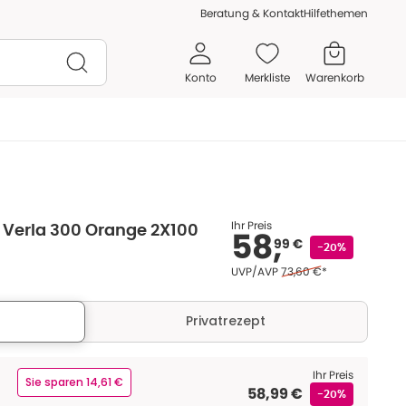
Beratung & Kontakt
Hilfethemen
Konto
Merkliste
Warenkorb
Ihr Preis
Verla 300 Orange 2X100
58,
99 €
-20%
Ehemaliger Preis (U V P)
UVP/AVP
73,60 €
*
Privatrezept
Ihr Preis
Sie sparen 14,61 €
58,99 €
-20%