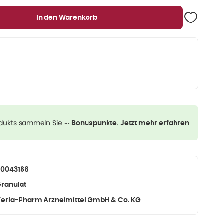
In den Warenkorb
odukts sammeln Sie
.
··· Bonuspunkte
Jetzt mehr erfahren
80043186
ranulat
erla-Pharm Arzneimittel GmbH & Co. KG