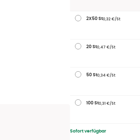
0,32 €/St
2X50 St
0,47 €/St
20 St
0,34 €/St
50 St
0,31 €/St
100 St
Sofort verfügbar