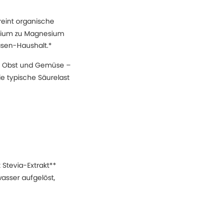
reint organische
alcium zu Magnesium
Basen-Haushalt.*
g Obst und Gemüse –
ie typische Säurelast
 Stevia-Extrakt**
asser aufgelöst,