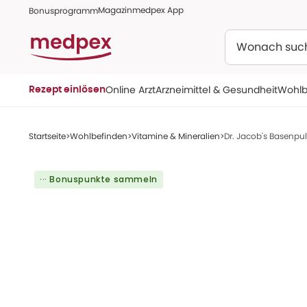
Magazin
medpex App
Bonusprogramm
Suchen
Online Arzt
Arzneimittel & Gesundheit
Wohlb
Rezept einlösen
Startseite
Wohlbefinden
Vitamine & Mineralien
Dr. Jacob's Basenpu
··· Bonuspunkte sammeln