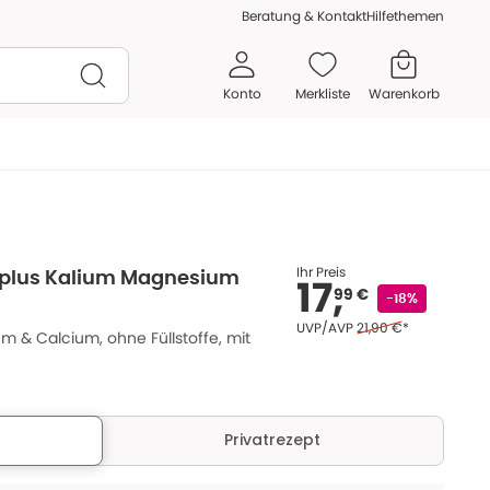
Beratung & Kontakt
Hilfethemen
Konto
Merkliste
Warenkorb
Ihr Preis
r plus Kalium Magnesium
17,
99 €
-18%
Ehemaliger Preis (U V
UVP/AVP
21,90 €
*
m & Calcium, ohne Füllstoffe, mit
Privatrezept