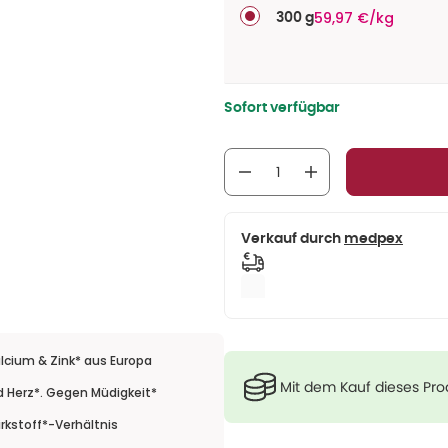
59,97 €/kg
300 g
Sofort verfügbar
Verkauf durch
medpex
lcium & Zink* aus Europa
Mit dem Kauf dieses Pr
d Herz*. Gegen Müdigkeit*
irkstoff*-Verhältnis