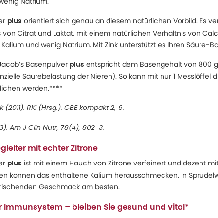
wenig Natrium.
ver
orientiert sich genau an diesem natürlichen Vorbild. Es ve
plus
is von Citrat und Laktat, mit einem natürlichen Verhältnis von C
h Kalium und wenig Natrium. Mit Zink unterstützt es Ihren Säure-
. Jacob’s Basenpulver
entspricht dem Basengehalt von 800 
plus
ielle Säurebelastung der Nieren). So kann mit nur 1 Messlöffel d
lichen werden.****
(2011): RKI (Hrsg.): GBE kompakt 2; 6.
: Am J Clin Nutr, 78(4), 802-3.
gleiter mit echter Zitrone
ver
ist mit einem Hauch von Zitrone verfeinert und dezent mit
plus
gen können das enthaltene Kalium herausschmecken. In Sprudelw
erfrischenden Geschmack am besten.
hr Immunsystem – bleiben Sie gesund und vital*