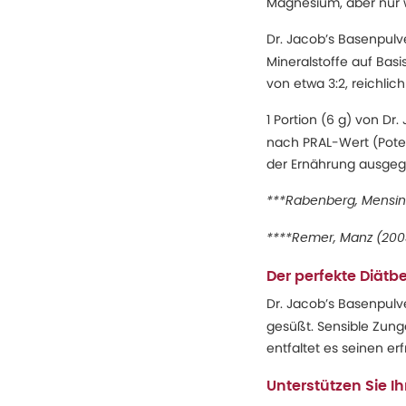
Magnesium, aber nur 
Dr. Jacob’s Basenpul
Mineralstoffe auf Bas
von etwa 3:2, reichlic
1 Portion (6 g) von Dr
nach PRAL-Wert (Potenz
der Ernährung ausgeg
***Rabenberg, Mensink 
****Remer, Manz (2003)
Der perfekte Diätbe
Dr. Jacob’s Basenpul
gesüßt. Sensible Zun
entfaltet es seinen 
Unterstützen Sie I