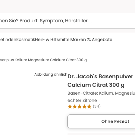
efinden
Kosmetik
Heil- & Hilfsmittel
Marken
Angebote
lver plus Kalium Magnesium Calcium Citrat 300 g
Abbildung ähnlich
Dr. Jacob's Basenpulve
Calcium Citrat 300 g
Basen-Citrate: Kalium, Magnesiu
echter Zitrone
(
34
)
Ohne Rezept