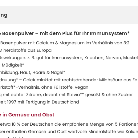
ung
e Basenpulver – mit dem Plus für Ihr Immunsystem*
 Basenpulver mit Calcium & Magnesium im Verhältnis von 3:2
Mineralstoffe aus Europa
swirkungen: z. B. gut für Immunsystem, Knochen, Nerven, Muskel
 Müdigkeit*
enbildung, Haut, Haare & Nägel*
dauung* – Calciumlaktat mit rechtsdrehender Milchsäure aus F
rkstoff*-Verhältnis, ohne Füllstoffe, vegan
g mit echter Zitrone, dezent mit Stevia** gesüßt & ohne Zucker
it 1997 mit Fertigung in Deutschland
ie in Gemüse und Obst
r etwa 10 % der Deutschen die empfohlene Menge von 5 Portion
ei enthalten Gemüse und Obst wertvolle Mineralstoffe wie Kali