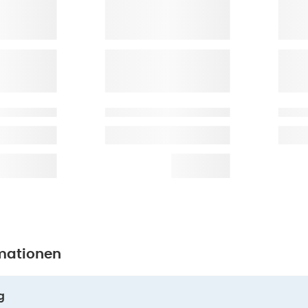
mationen
g