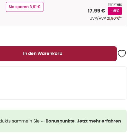
Ihr Preis
Sie sparen 3,91 €
17,99 €
-18%
Ehemaliger Preis (
UVP/AVP
21,90 €
*
In den Warenkorb
odukts sammeln Sie
.
··· Bonuspunkte
Jetzt mehr erfahren