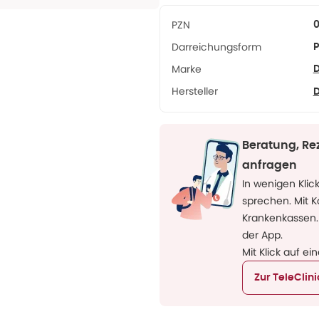
PZN
Darreichungsform
P
Marke
D
Hersteller
D
Beratung, Re
anfragen
In wenigen Klic
sprechen. Mit 
Krankenkassen.
der App.
Mit Klick auf ei
Zur TeleClin