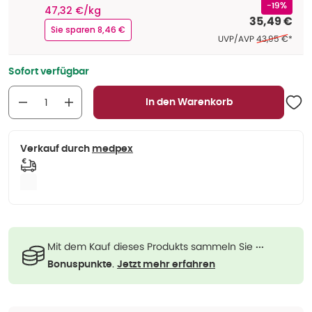
-19%
47,32 €/kg
35,49 €
Sie sparen 8,46 €
Ehemaliger Pre
UVP/AVP
43,95 €
*
Sofort verfügbar
In den Warenkorb
Verkauf durch
medpex
Mit dem Kauf dieses Produkts sammeln Sie
···
.
Bonuspunkte
Jetzt mehr erfahren