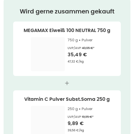
Wird gerne zusammen gekauft
MEGAMAX Eiweiß 100 NEUTRAL 750 g
750 g •
Pulver
Ehemaliger Preis (U V P)
:
UVP/AVP
43,95 €
*
Verkaufspreis
:
35,49 €
Grundpreis
:
47,32 €/kg
Vitamin C Pulver Subst.Soma 250 g
250 g •
Pulver
Ehemaliger Preis (U V P)
:
UVP/AVP
10,35 €
*
Verkaufspreis
:
9,89 €
Grundpreis
:
39,56 €/kg