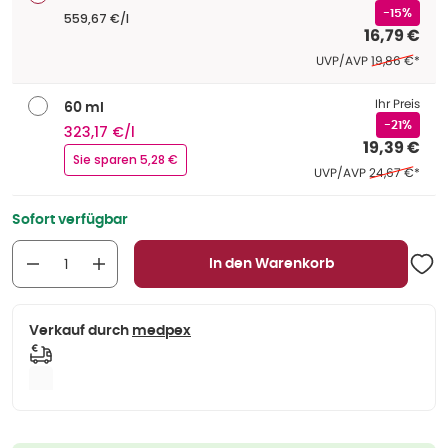
-15%
559,67 €/l
16,79 €
Ehemaliger Pr
UVP/AVP
19,86 €
*
Ihr Preis
60 ml
-21%
323,17 €/l
19,39 €
Sie sparen 5,28 €
Ehemaliger Pr
UVP/AVP
24,67 €
*
Sofort verfügbar
In den Warenkorb
Verkauf durch
medpex