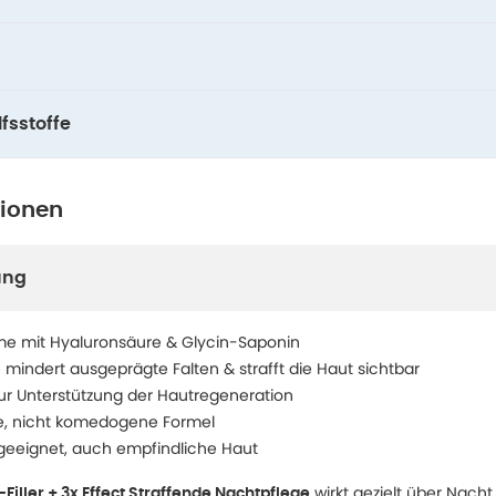
fsstoffe
tionen
ung
me mit Hyaluronsäure & Glycin-Saponin
 mindert ausgeprägte Falten & strafft die Haut sichtbar
ur Unterstützung der Hautregeneration
de, nicht komedogene Formel
 geeignet, auch empfindliche Haut
wirkt gezielt über Nach
Filler + 3x Effect Straffende Nachtpflege