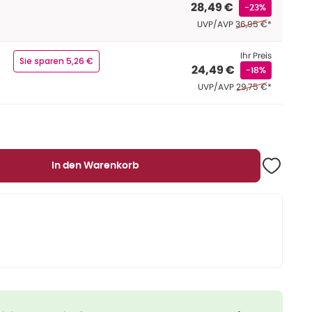
28,49 €
-23%
Ehemaliger Preis (U
UVP/AVP
36,95 €
*
Ihr Preis
Sie sparen 5,26 €
24,49 €
-18%
Ehemaliger Preis (U
UVP/AVP
29,75 €
*
In den Warenkorb