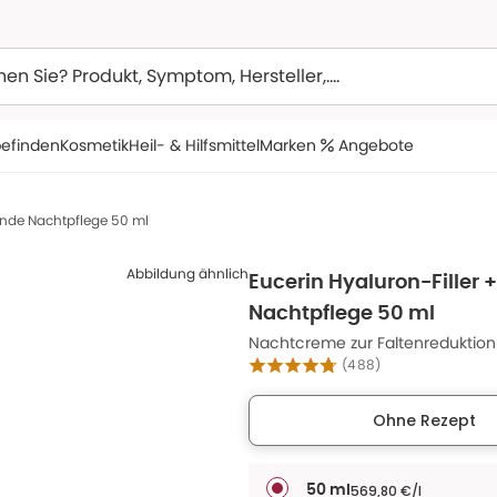
efinden
Kosmetik
Heil- & Hilfsmittel
Marken
Angebote
ffende Nachtpflege 50 ml
Abbildung ähnlich
Eucerin Hyaluron-Filler +
Nachtpflege 50 ml
Nachtcreme zur Faltenreduktion
(
488
)
Ohne Rezept
569,80 €/l
50 ml