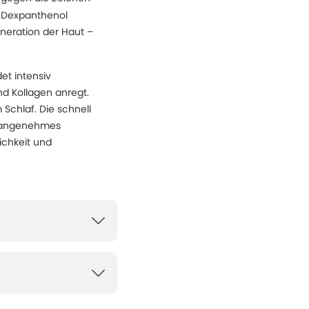
d Dexpanthenol
eneration der Haut –
et intensiv
d Kollagen anregt.
 Schlaf. Die schnell
, angenehmes
ichkeit und