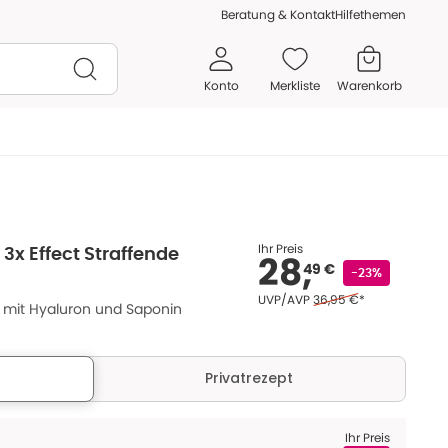
Beratung & Kontakt
Hilfethemen
Konto
Merkliste
Warenkorb
Ihr Preis
 3x Effect Straffende
28,
49 €
-23%
Ehemaliger Preis (U V P
UVP/AVP
36,95 €
*
 mit Hyaluron und Saponin
Privatrezept
Ihr Preis