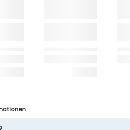
mationen
g