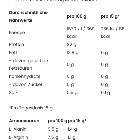
Durchschnittliche
pro 100 g
pro 15 g*
Nährwerte
1570 kJ / 369
236 kJ / 55
Energie
kcal
kcal
Protein
92 g
Fett
13,8 g
0 g
- davon gesättigte
0 g
0 g
Fettsäuren
Kohlenhydrate
0 g
0 g
- davon Zucker
0 g
0 g
Salz
0,5 g
0,1 g
*Pro Tagesdosis 15 g.
Aminosäuren
pro 100 g
pro 15 g*
L-Alanin
9,5 g
1,4 g
L-Arginin
7,5 g
1,1 g