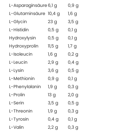
L-Asparaginsäure
6,1 g
0,9 g
L-Glutaminsäure
10,4 g
1,6 g
L-Glycin
23 g
3,5 g
L-Histidin
0,5 g
0,1 g
Hydroxylysin
0,5 g
0,1 g
Hydroxyprolin
11,5 g
1,7 g
L-Isoleucin
1,6 g
0,2 g
L-Leucin
2,9 g
0,4 g
L-Lysin
3,6 g
0,5 g
L-Methionin
0,9 g
0,1 g
L-Phenylalanin
1,9 g
0,3 g
L-Prolin
13 g
2,0 g
L-Serin
3,5 g
0,5 g
L-Threonin
1,9 g
0,3 g
L-Tyrosin
0,4 g
0,1 g
L-Valin
2,2 g
0,3 g