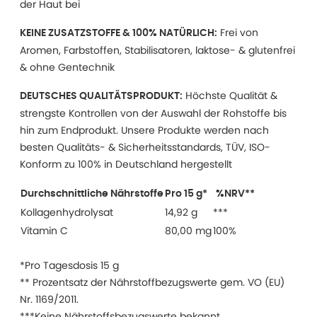
der Haut bei
Frei von
KEINE ZUSATZSTOFFE & 100% NATÜRLICH:
Aromen, Farbstoffen, Stabilisatoren, laktose- & glutenfrei
& ohne Gentechnik
Höchste Qualität &
DEUTSCHES QUALITÄTSPRODUKT:
strengste Kontrollen von der Auswahl der Rohstoffe bis
hin zum Endprodukt. Unsere Produkte werden nach
besten Qualitäts- & Sicherheitsstandards, TÜV, ISO-
Konform zu 100% in Deutschland hergestellt
Durchschnittliche Nährstoffe
Pro 15 g*
%NRV**
Kollagenhydrolysat
14,92 g
***
Vitamin C
80,00 mg
100%
*Pro Tagesdosis 15 g
** Prozentsatz der Nährstoffbezugswerte gem. VO (EU)
Nr. 1169/2011.
***Keine Nährstoffsbezugswerte bekannt.